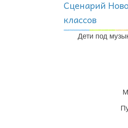
Сценарий Ново
классов
Дети под музык
М
Пу