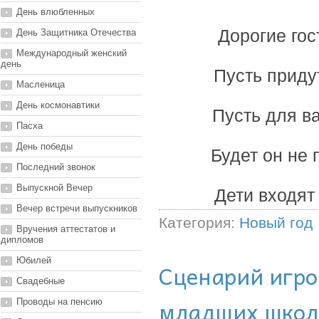
День влюбленных
Дорогие гос
День Защитника Отечества
Международный женский
день
Пусть придут
Масленица
День космонавтики
Пусть для в
Пасха
День победы
Будет он не 
Последний звонок
Выпускной Вечер
Дети входят
Вечер встречи выпускников
Категория:
Новый год
Вручения аттестатов и
дипломов
Юбилей
Сценарий игро
Свадебные
младших школ
Проводы на пенсию