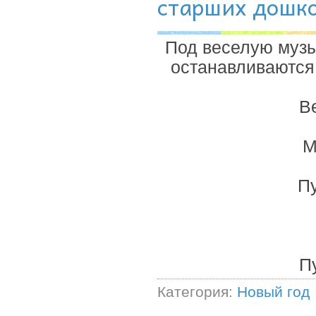
старших дошк
Под веселую музык
останавливаются 
В
М
Пу
П
Категория:
Новый год