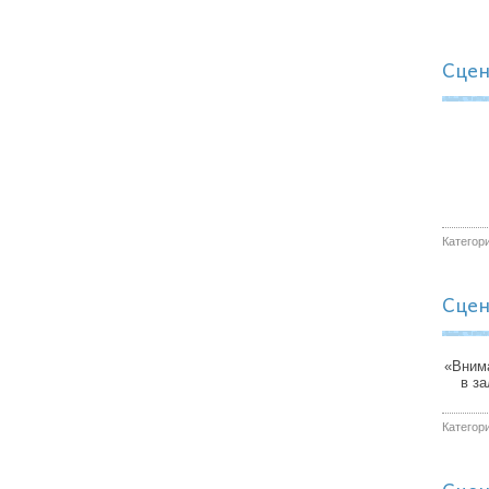
Сцен
Категор
Сцен
«Внима
в з
Категор