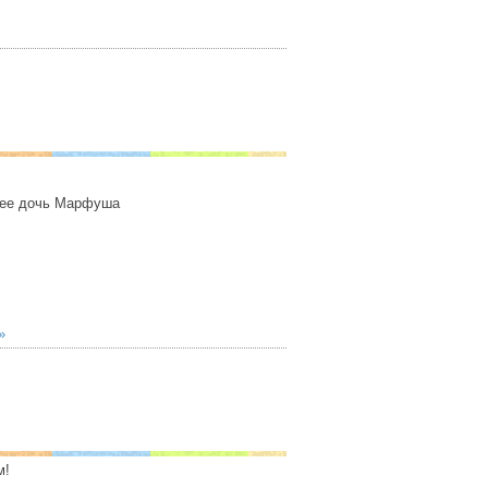
 ее дочь Марфуша
»
м!