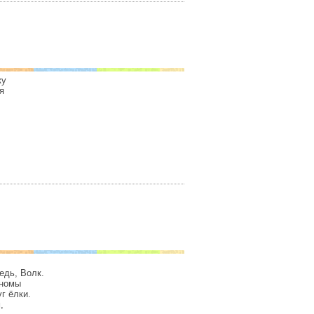
ку
я
едь, Волк.
гномы
г ёлки.
,