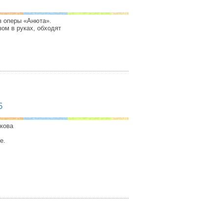
з оперы «Анюта».
зом в руках, обходят
6
икова
е.