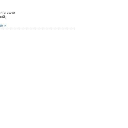
я в зале
ной,
е »