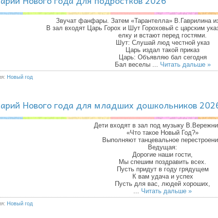
арий Нового года для подростков 2026
Звучат фанфары. Затем «Тарантелла» В.Гаврилина и
В зал входят Царь Горох и Шут Гороховый с царским ука
елку и встают перед гостями.
Шут: Слушай люд честной указ
Царь издал такой приказ
Царь: Объявляю бал сегодня
Бал веселы
...
Читать дальше »
ия:
Новый год
арий Нового года для младших дошкольников 202
Дети входят в зал под музыку В.Вережн
«Что такое Новый Год?»
Выполняют танцевальное перестроени
Ведущая:
Дорогие наши гости,
Мы спешим поздравить всех.
Пусть придут в году грядущем
К вам удача и успех
Пусть для вас, людей хороших,
...
Читать дальше »
ия:
Новый год