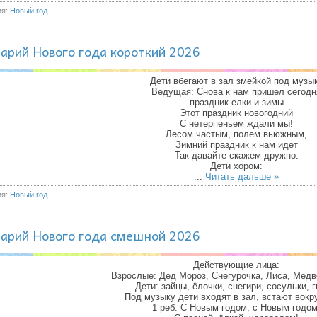
ия:
Новый год
арий Нового года короткий 2026
Дети вбегают в зал змейкой под музы
Ведущая: Снова к нам пришел сегодн
праздник елки и зимы
Этот праздник новогодний
С нетерпеньем ждали мы!
Лесом частым, полем вьюжным,
Зимний праздник к нам идет
Так давайте скажем дружно:
Дети хором:
...
Читать дальше »
ия:
Новый год
арий Нового года смешной 2026
Действующие лица:
Взрослые: Дед Мороз, Снегурочка, Лиса, Медв
Дети: зайцы, ёлочки, снегири, сосульки, 
Под музыку дети входят в зал, встают вокру
1 реб: С Новым годом, с Новым годом