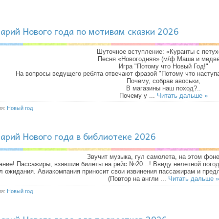
арий Нового года по мотивам сказки 2026
Шуточное вступление: «Куранты с пету
Песня «Новогодняя» (м/ф Маша и медве
Игра "Потому что Новый Год!"
На вопросы ведущего ребята отвечают фразой "Потому что наступ
Почему, собрав авоськи,
В магазины наш поход?..
Почему у
...
Читать дальше »
ия:
Новый год
арий Нового года в библиотеке 2026
Звучит музыка, гул самолета, на этом фоне
ние! Пассажиры, взявшие билеты на рейс №20…! Ввиду нелетной погод
ал ожидания. Авиакомпания приносит свои извинения пассажирам и предл
(Повтор на англи
...
Читать дальше »
ия:
Новый год