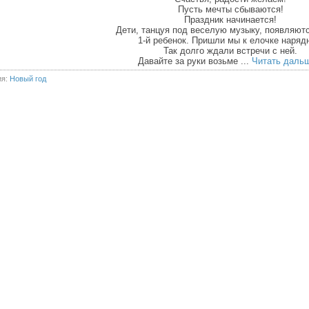
Пусть мечты сбываются!
Праздник начинается!
Дети, танцуя под веселую музыку, появляютс
1-й ребенок. Пришли мы к елочке наряд
Так долго ждали встречи с ней.
Давайте за руки возьме
...
Читать дальш
ия:
Новый год