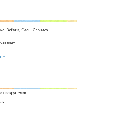
ка, Зайчик, Слон, Слониха.
бъявляет.
е »
ют вокруг елки.
сь