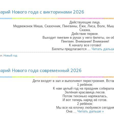
арий Нового года с викторинами 2026
Действующие лица.
Медвежонок Миша, Сказочник, Пингвины, Ежи, Лиса, Волк, Мыш
Сказка.
Действие первое.
Выходит пингвин в руках у него билеты, он о
Пингвин. Внимание! Внимание!
К началу все готово!
Билеты предлагаются
...
Читать дальш
ия:
Новый год
арий Нового года современный 2026
Дети входят в зал и выполняют перестроения. Вста
1 ребёнок:
К нам целый год на праздник собирала
Зелёная красавица лесов.
Потом тихонько наряжалась,
И вот теперь наряд её готов.
2 ребёнок:
Мы все на елочку любуемся сегодня
Она
...
Читать дальше »