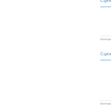
Сцен
Категор
Сцен
Категор