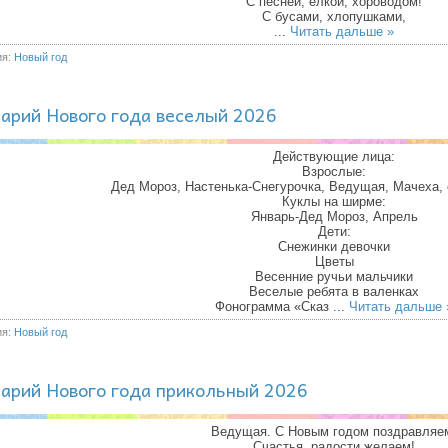
С песней, ёлкой, хороводом!
С бусами, хлопушками,
...
Читать дальше »
ия:
Новый год
арий Нового года веселый 2026
Действующие лица:
Взрослые:
Дед Мороз, Настенька-Снегурочка, Ведущая, Мачеха,
Куклы на ширме:
Январь-Дед Мороз, Апрель
Дети:
Снежинки девочки
Цветы
Весенние ручьи мальчики
Веселые ребята в валенках
Фонограмма «Сказ
...
Читать дальше 
ия:
Новый год
арий Нового года прикольный 2026
Ведущая. С Новым годом поздравляе
Счастья, радости желаем!