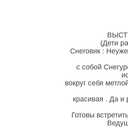
ВЫСТ
(Дети ра
Снеговик : Неуже
с собой Снегур
и
вокруг себя метлой
красивая . Да и
Готовы встретить
Ведущи