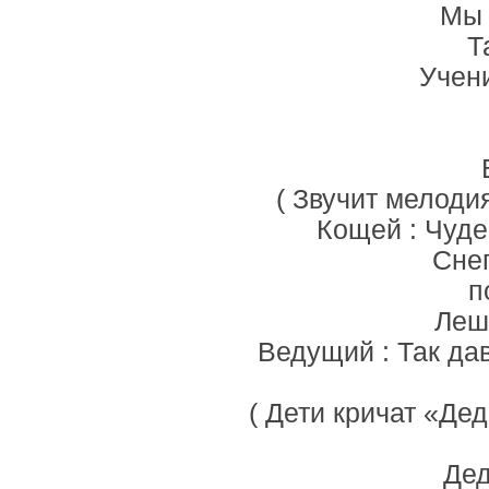
Мы 
Т
Учени
( Звучит мелоди
Кощей : Чудес
Снег
п
Леши
Ведущий : Так да
( Дети кричат «Дед
Дед