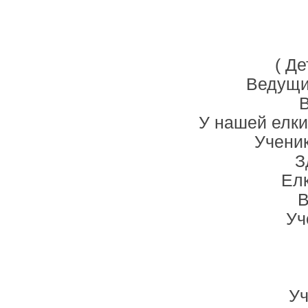
( Д
Ведущий
В
У нашей елки
Ученик
З
Елк
В
Уч
Уч