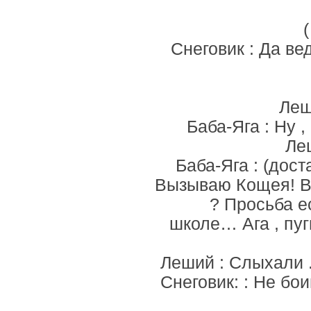
Снеговик : Да ве
Леш
Баба-Яга : Ну 
Леш
Баба-Яга : (дост
Вызываю Кощея! Вы
? Просьба е
школе… Ага , пугн
Леший : Слыхали .
Снеговик: : Не бо