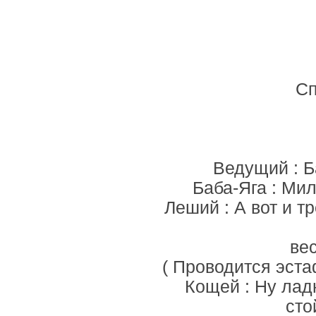
Сп
Ведущий : Ба
Баба-Яга : Ми
Леший : А вот и т
ве
( Проводится эста
Кощей : Ну лад
сто