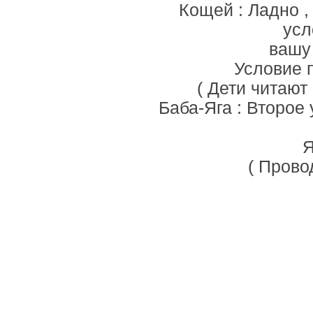
Кощей : Ладно ,
усл
вашу 
Условие п
( Дети читают
Баба-Яга : Второе 
Я
( Прово