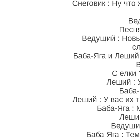
Снеговик : Ну что
Вед
Песня
Ведущий : Новы
с
Баба-Яга и Леший 
С елки 
Леший : 
Баба-
Леший : У вас их т
Баба-Яга :
Леший
Ведущий
Баба-Яга : Те