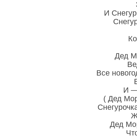
И Снегур
Снегур
Ко
Дед Мо
Ве
Все нового
И —
( Дед Мо
Снегурочка
Ж
Дед Мор
Чт