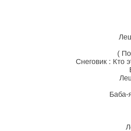
Леш
( П
Снеговик : Кто 
Леш
Баба-
Л