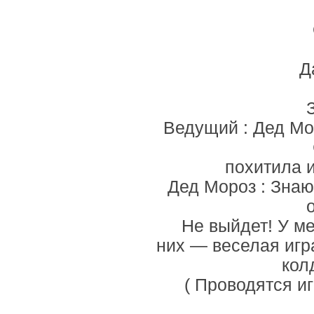
Д
Ведущий : Дед Мор
похитила и
Дед Мороз : Знаю
Не выйдет! У ме
них — веселая игра
кол
( Проводятся и