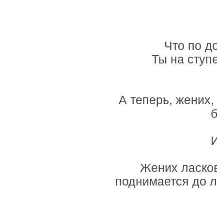
Что по д
Ты на ступ
А теперь, жених
б
И
Жених ласков
поднимается до л