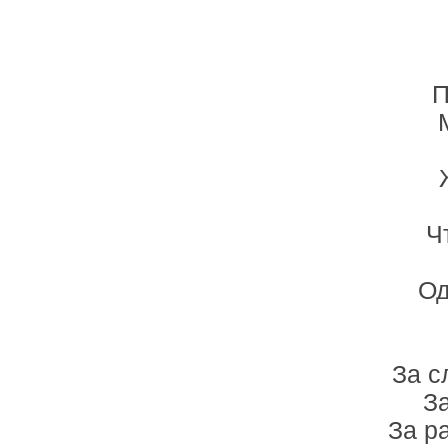
П
Ч
Од
За с
За
За р