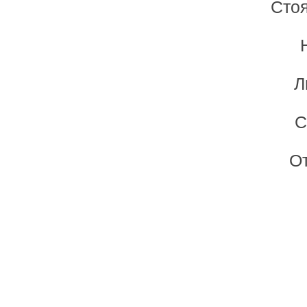
Стоя
Л
С
От