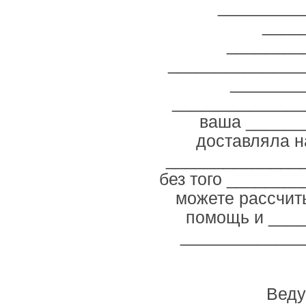
_________
____
________
_______________
________
______________
ваша ______
доставляла н
_______________
без того ________
можете рассчит
помощь и ___
_____________
Веду