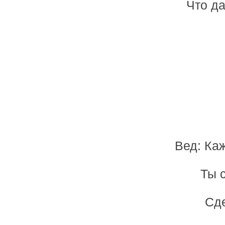
Что да
Вед: Ка
Ты 
Сде