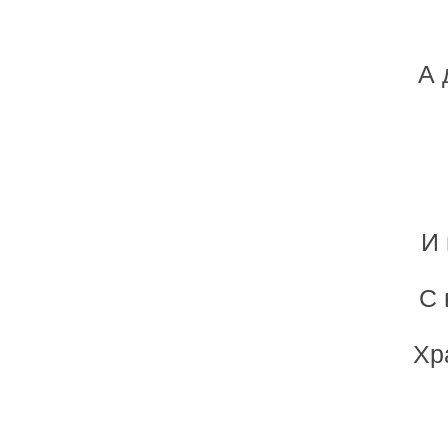
А 
И 
С 
Хр