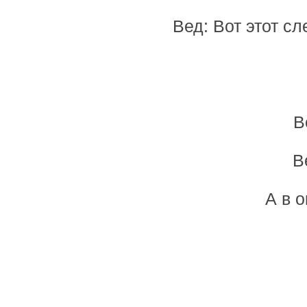
Вед: Вот этот с
В
В
А в о