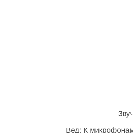
Зву
Вед: К микрофонам