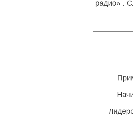
радио» . С
_________
Прим
Начи
Лидеро