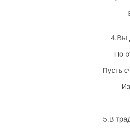
4.Вы 
Но о
Пусть с
Из
5.В тра