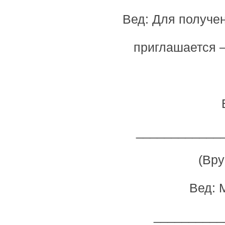
Вед: Для получен
приглашается 
____________
(Вру
Вед: 
__________