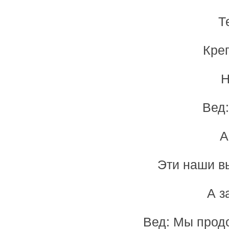
Т
Креп
Н
Вед
А
Эти наши в
А з
Вед: Мы прод