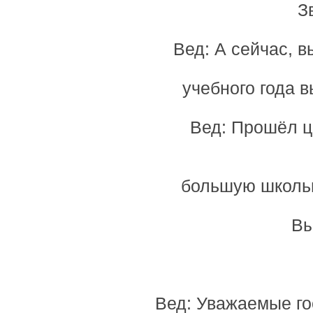
З
Вед: А сейчас, в
учебного года в
Вед: Прошёл ц
большую школьн
Вы
Вед: Уважаемые го