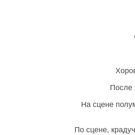
Хоров
После 
На сцене полу
По сцене, краду