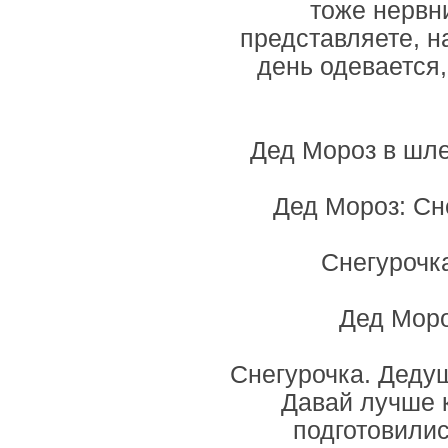
тоже нервни
представляете, 
день одевается,
Дед Мороз в шле
Дед Мороз: Сн
Снегурочка
Дед Мороз
Снегурочка. Дедуш
Давай лучше к
подготовилис