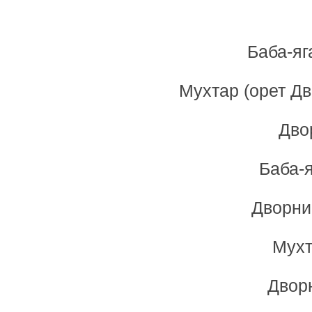
Баба-яг
Мухтар (орет Дв
Дво
Баба-я
Дворник
Мухт
Дворн