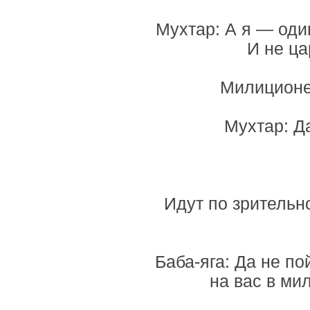
Мухтар: А я — оди
И не ца
Милиционер
Мухтар: Д
Идут по зрительно
Баба-яга: Да не по
на вас в ми