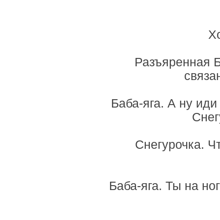
Х
Разъяренная Б
связа
Баба-яга. А ну иди
Снег
Снегурочка. Чт
Баба-яга. Ты на но