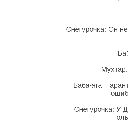
Снегурочка: Он не
Баб
Мухтар.
Баба-яга: Гаран
ошиб
Снегурочка: У 
толь