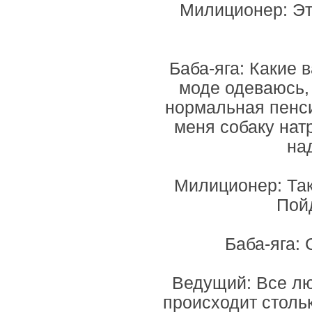
Милиционер: Это
Баба-яга: Какие 
моде одеваюсь, 
нормальная пенси
меня собаку нат
на
Милиционер: Так
Пойд
Баба-яга: 
Ведущий: Все лю
происходит столь