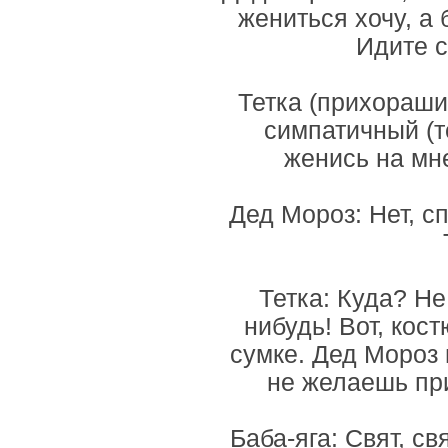
жениться хочу, а 
Идите с
Тетка (прихорашив
симпатичный (то
женись на мне
Дед Мороз: Нет, сп
Тетка: Куда? Не
нибудь! Вот, кос
сумке. Дед Мороз в
не желаешь пр
Баба-яга: Свят, с