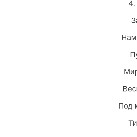
4.
З
Нам 
П
Мир
Вес
Под 
Ти