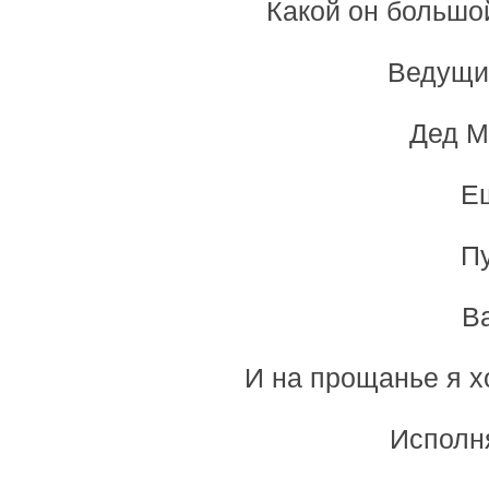
Какой он большой
Ведущий
Дед М
Ещ
Пу
Ва
И на прощанье я х
Исполня