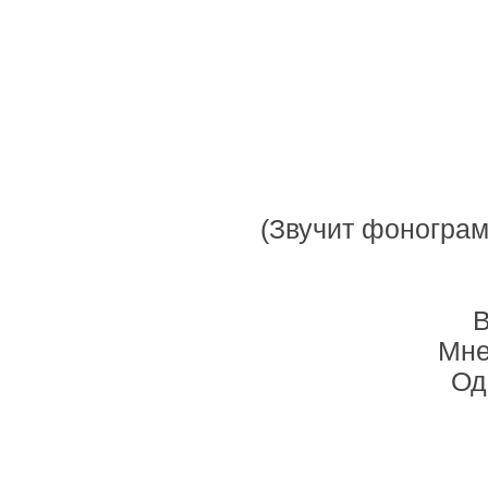
(Звучит фоногра
В
Мне
Од