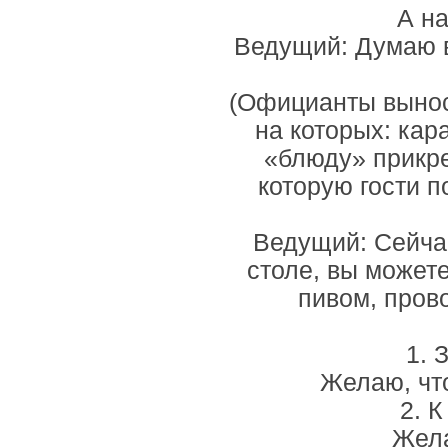
А на
Ведущий: Думаю в
(Официанты вынося
на которых: кар
«блюду» прикре
которую гости п
Ведущий: Сейчас
столе, вы может
пивом, пров
1. 
Желаю, что
2. К
Жела