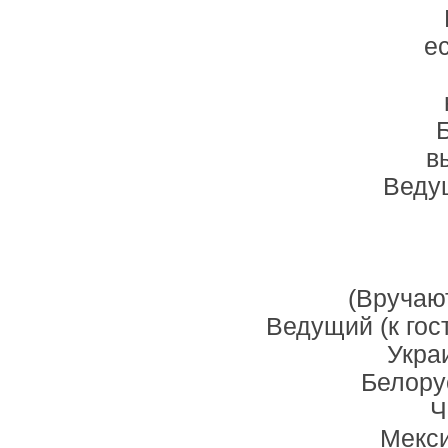
е
Б
в
Веду
(Вручаю
Ведущий (к гост
Укра
Белору
Ч
Мекси