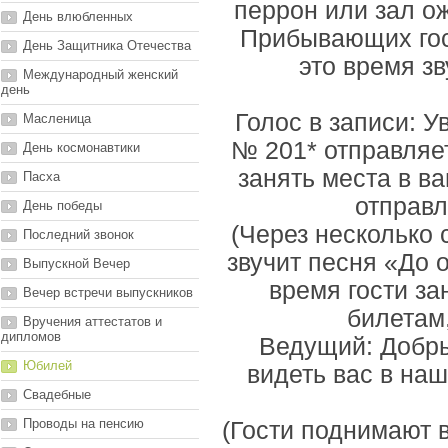
перрон или зал ож
День влюбленных
Прибывающих гос
День Защитника Отечества
это время з
Международный женский
день
Голос в записи: 
Масленица
№ 201* отправляе
День космонавтики
занять места в в
Пасха
отправл
День победы
(Через несколько 
Последний звонок
звучит песня «До 
Выпускной Вечер
время гости з
Вечер встречи выпускников
билетам,
Вручения аттестатов и
дипломов
Ведущий: Добр
Юбилей
видеть вас в на
Свадебные
Проводы на пенсию
(Гости поднимают 