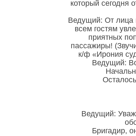
который сегодня о
Ведущий: От лица 
всем гостям увле
приятных поп
пассажиры! (Звуч
к/ф «Ирония су
Ведущий: Во
Начальн
Осталось
Ведущий: Уваж
об
Бригадир, о