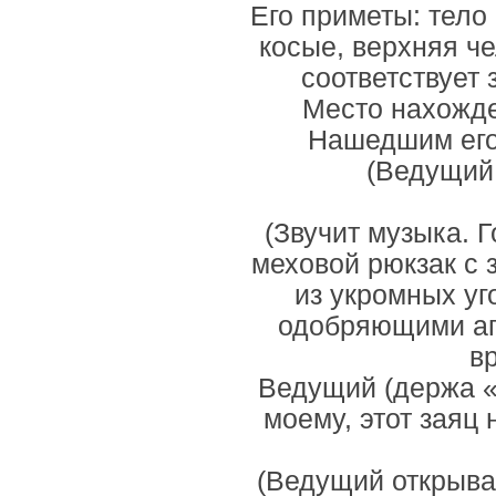
Его приметы: тело
косые, верхняя ч
соответствует 
Место нахожде
Нашедшим его
(Ведущий 
(Звучит музыка. 
меховой рюкзак с 
из укромных уг
одобряющими ап
в
Ведущий (держа «
моему, этот заяц
(Ведущий открыва