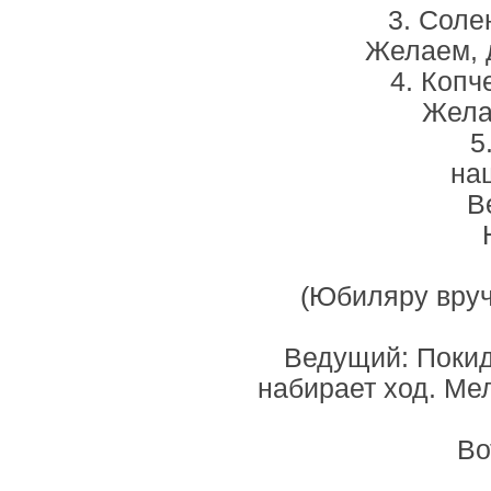
3. Соле
Желаем, д
4. Копч
Желае
5
на
В
(Юбиляру вру
Ведущий: Покид
набирает ход. Ме
Во