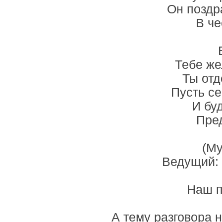
Он поздра
В че
Тебе же
Ты отд
Пусть се
И буд
Пред
(Му
Ведущий: 
Наш п
А тему разговора 