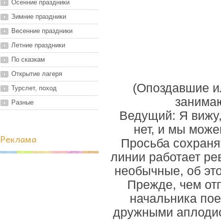
Осенние праздники
Зимние праздники
Весенние праздники
Летние праздники
По сказкам
Открытие лагеря
(Опоздавшие и
Турслет, поход
занимаю
Разные
Ведущий: Я вижу,
нет, и мы може
Реклама
Просьба сохранят
линии работает ре
необычные, об эт
Прежде, чем отп
начальника пое
дружными аплодис