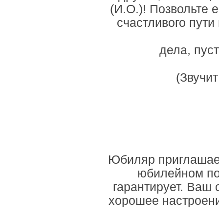
(И.О.)! Позвольте 
счастливого пути 
дела, пус
(Звучи
Юбиляр приглашает
юбилейном по
гарантирует. Ваш 
хорошее настроени