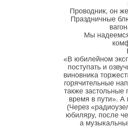
Проводник, он же
Праздничные блю
ваго
Мы надеемся
комф
«В юбилейном эксп
поступать и озву
виновника торжест
горячительные нап
также застольные 
время в пути». А 
(Через «радиоузе
юбиляру, после че
а музыкальны