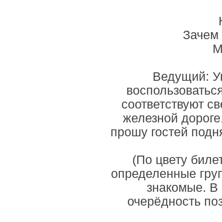
Зачем 
М
Ведущий: У
воспользоватьс
соответствуют св
железной дороге.
прошу гостей подн
(По цвету биле
определенные груп
знакомые. В 
очерёдность по