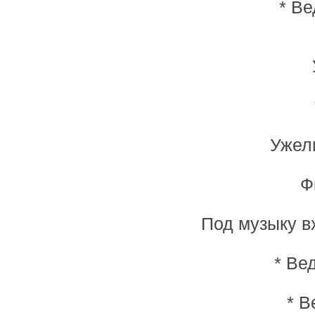
* Ве
Ужел
Ф
Под музыку в
* Ве
* В