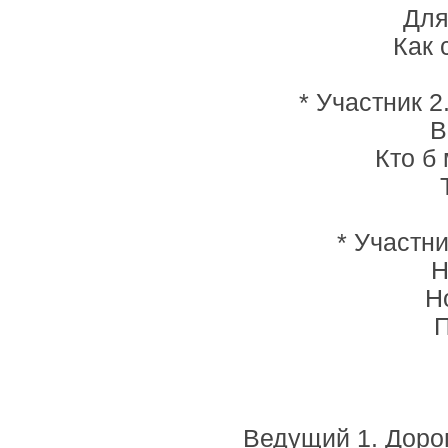
Для
Как 
* Участник 
В
Кто б
* Участн
Н
Н
П
Ведущий 1. Доро