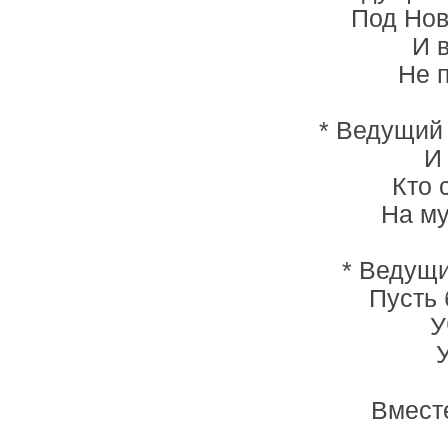
Под Нов
И 
Не 
* Ведущий 
И 
Кто 
На му
* Ведущи
Пусть 
У
Вместе