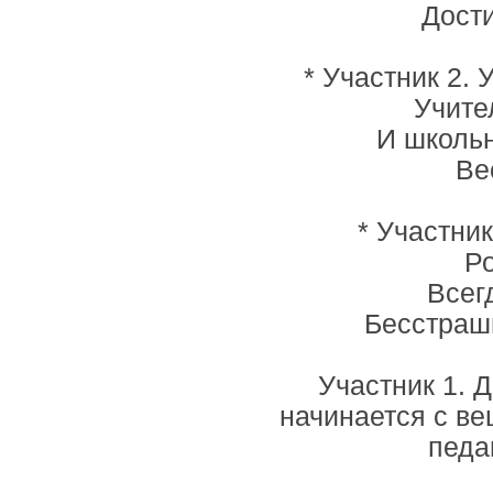
Дост
* Участник 2. 
Учите
И школьн
Ве
* Участник
Ро
Всег
Бесстрашь
Участник 1. Д
начинается с ве
педа