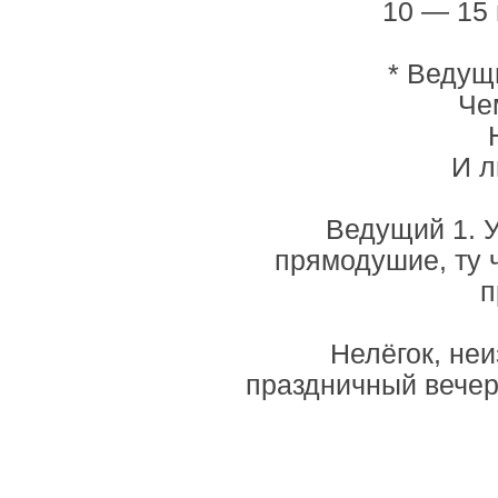
10 — 15 
* Ведущи
Че
И л
Ведущий 1. У
прямодушие, ту ч
п
Нелёгок, неи
праздничный вечер