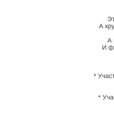
Эт
А кр
А 
И ф
* Учас
* Уча