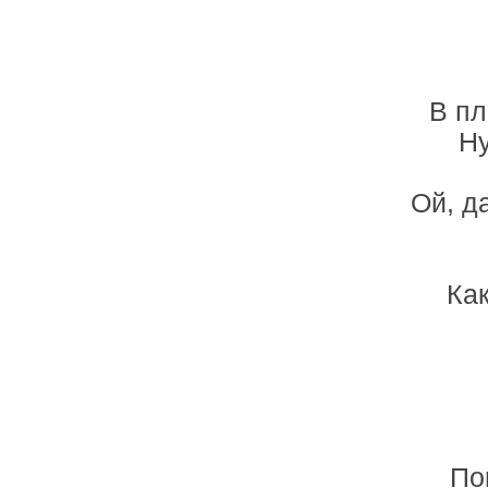
В пл
Ну
Ой, д
Ка
По