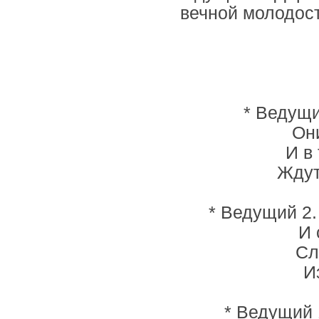
вечной молодост
* Ведущи
Они
И в
Ждут
* Ведущий 2.
И 
Сл
И
* Ведущий 