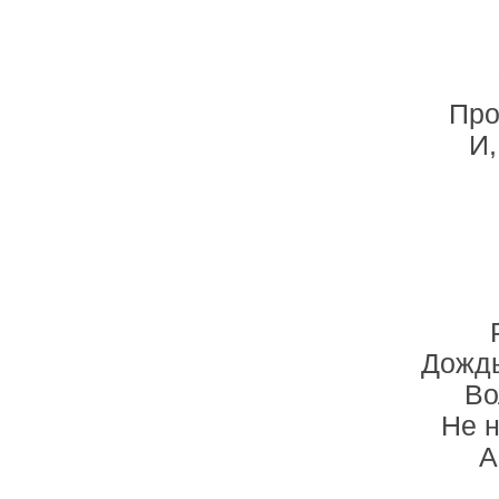
Про
И,
Дождь
Во
Не н
А