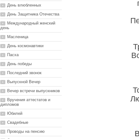
День влюбленных
День Защитника Отечества
Пе
Международный женский
день
Масленица
Т
День космонавтики
Вс
Пасха
День победы
Последний звонок
Выпускной Вечер
Т
Вечер встречи выпускников
Лю
Вручения аттестатов и
дипломов
Юбилей
Свадебные
Проводы на пенсию
В