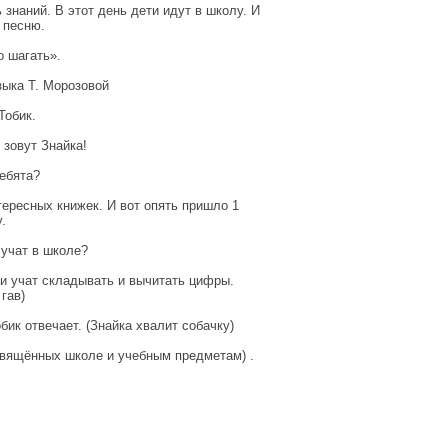
 знаний. В этот день дети идут в школу. И
 песню.
о шагать».
зыка Т. Морозовой
Тобик.
 зовут Знайка!
ебята?
нтересных книжек. И вот опять пришло 1
.
учат в школе?
ки учат складывать и вычитать цифры.
гав)
бик отвечает. (Знайка хвалит собачку)
свящённых школе и учебным предметам) .