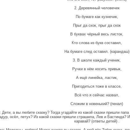
2. Деревянный человечек
По бумаге как кузнечик,
Прыг да скок, прыг да скок
В буквах чёрный весь листок,
Кто слова из букв составил,
На бумаге след оставил. (карандаш)
3. В школе каждый ученик,
Ручки в нём носить привык,
А ещё линейка, ластик,
Пригодиться тоже в классе,
Всё что я сейчас назвал,
Сложим в новенький? (пенал)
: Дети, а вы любите сказку? Тогда угадайте из какой сказки пришли пап
адур, осёл, петух? Из какой сказки пришли страшила, Лев и Бастинда? И
каравай? (ответы детей) .
ка: Молодцы, ребята! Много знаете вы сказок. А мой пёс Тобик очень люб