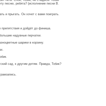
ту песню, ребята? (исполнение песни В.
ать и прыгать. Он хочет с вами поиграть.
е препятствия и дойдёт до финиша.
 большие надувные перчатки.
азноцветные шарики в корзину.
ах.
обик.
тский сад, к другим детям. Правда, Тобик?
грамзапись.