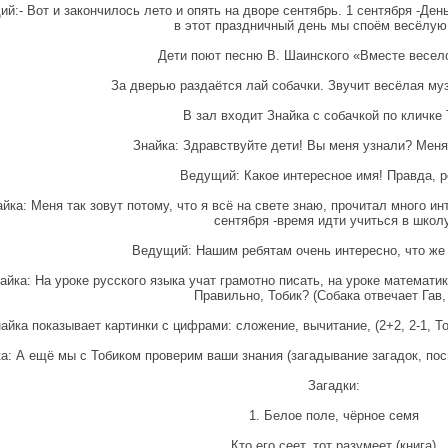
й:- Вот и закончилось лето и опять на дворе сентябрь. 1 сентября -День
в этот праздничный день мы споём весёлую
Дети поют песню В. Шаинского «Вместе весел
За дверью раздаётся лай собачки. Звучит весёлая му
В зал входит Знайка с собачкой по кличке 
Знайка: Здравствуйте дети! Вы меня узнали? Меня
Ведущий: Какое интересное имя! Правда, р
йка: Меня так зовут потому, что я всё на свете знаю, прочитал много и
сентября -время идти учиться в школу
Ведущий: Нашим ребятам очень интересно, что же 
айка: На уроке русского языка учат грамотно писать, на уроке математи
Правильно, Тобик? (Собака отвечает Гав, 
айка показывает картинки с цифрами: сложение, вычитание, (2+2, 2-1, То
а: А ещё мы с Тобиком проверим ваши знания (загадывание загадок, по
Загадки:
1. Белое поле, чёрное семя
Кто его сеет, тот разумеет (книга)