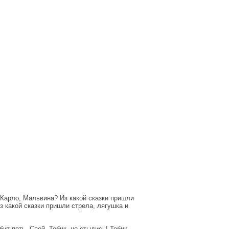
а Карло, Мальвина? Из какой сказки пришли
з какой сказки пришли стрела, лягушка и
ит петь. Спой, Тобик, не стыдись! Тобик