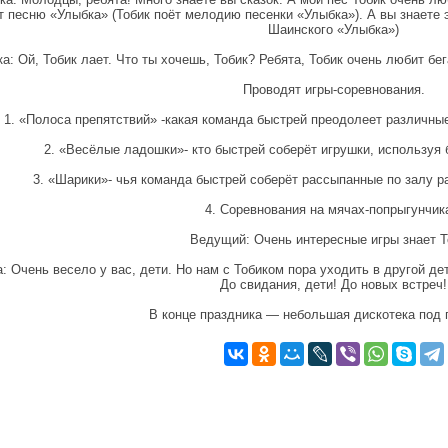
т песню «Улыбка» (Тобик поёт мелодию песенки «Улыбка»). А вы знаете э
Шаинского «Улыбка»)
а: Ой, Тобик лает. Что ты хочешь, Тобик? Ребята, Тобик очень любит бег
Проводят игры-соревнования.
1. «Полоса препятствий» -какая команда быстрей преодолеет различны
2. «Весёлые ладошки»- кто быстрей соберёт игрушки, используя
3. «Шарики»- чья команда быстрей соберёт рассыпанные по залу р
4. Соревнования на мячах-попрыгунчик
Ведущий: Очень интересные игры знает Т
: Очень весело у вас, дети. Но нам с Тобиком пора уходить в другой де
До свидания, дети! До новых встреч!
В конце праздника — небольшая дискотека под 