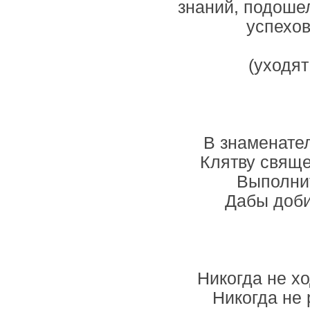
знаний, подоше
успехов
(уходят
В знаменате
Клятву свяще
Выполнит
Дабы доби
Никогда не х
Никогда не 