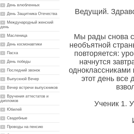
День влюбленных
Ведущий. Здравс
День Защитника Отечества
Международный женский
день
Мы рады снова с
Масленица
необъятной страны
День космонавтики
повторяется: ур
Пасха
начнутся завтра
День победы
одноклассниками и
Последний звонок
этот день все 
Выпускной Вечер
взво
Вечер встречи выпускников
Вручения аттестатов и
дипломов
Ученик 1. У
Юбилей
Свадебные
Проводы на пенсию