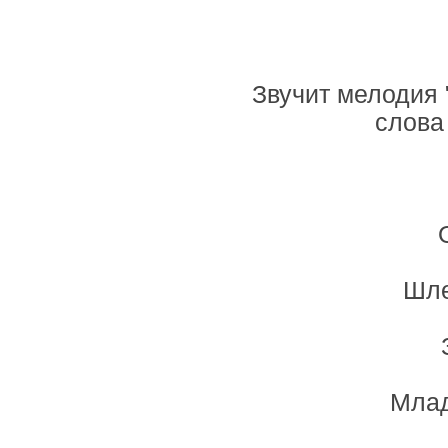
Звучит мелодия 
слова 
Шле
Млад