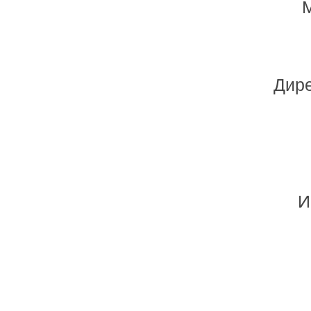
М
Дире
И