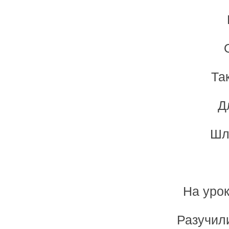
Та
Д
Шл
На урок
Разучили