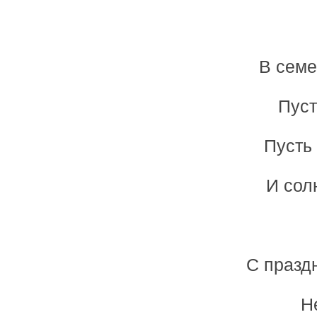
В семе
Пуст
Пусть
И сол
С празд
Н