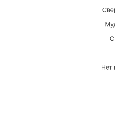
Све
Му
С
Нет 