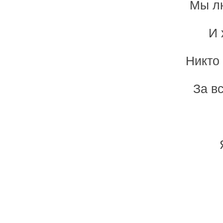
Мы лю
И 
Никто 
За в