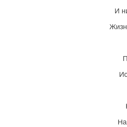
И н
Жизн
П
Ис
На