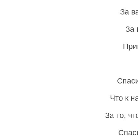
За в
За 
При
Спаси
Что к н
За то, ч
Спас