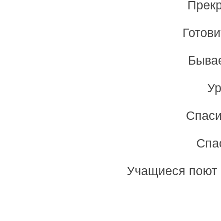
Прекр
Готови
Бывае
Ур
Спаси
Спас
Учащиеся поют п