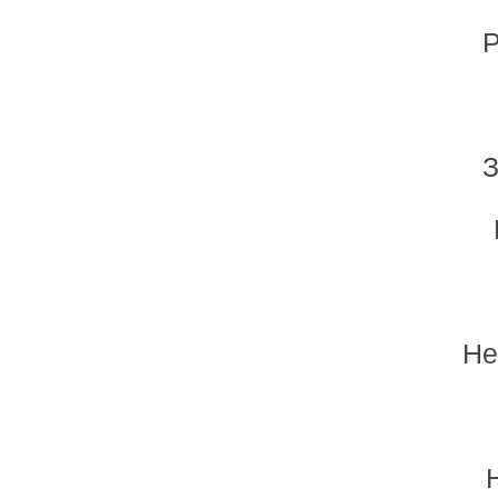
Р
З
Не