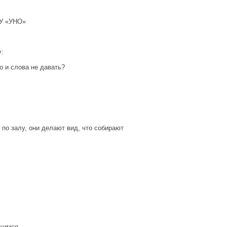
КУ «УНО»
у:
о и слова не давать?
 по залу, они делают вид, что собирают
щимся.