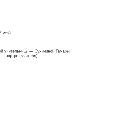
й мяч)
вой учительницы — Сухининой Тамары
— портрет учителя).