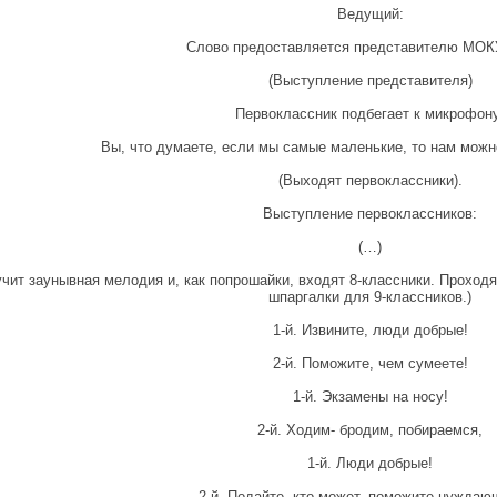
Ведущий:
Слово предоставляется представителю МО
(Выступление представителя)
Первоклассник подбегает к микрофон
Вы, что думаете, если мы самые маленькие, то нам можн
(Выходят первоклассники).
Выступление первоклассников:
(…)
учит заунывная мелодия и, как попрошайки, входят 8-классники. Проходя
шпаргалки для 9-классников.)
1-й. Извините, люди добрые!
2-й. Поможите, чем сумеете!
1-й. Экзамены на носу!
2-й. Ходим- бродим, побираемся,
1-й. Люди добрые!
2-й. Подайте, кто может, поможите нуждаю