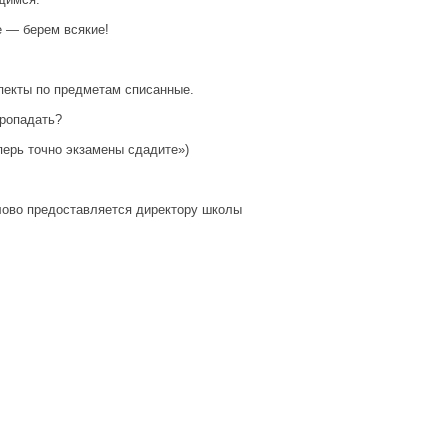
е — берем всякие!
.
пекты по предметам списанные.
пропадать?
перь точно экзамены сдадите»)
слово предоставляется директору школы