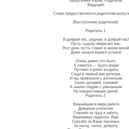
Выпускники хором: Родители!
Ведущий:
Слово предоставляется родителям выпуск
(Выступление родителей).
Родитель 1:
В добрый час, родные, в добрый час!
Пусть судьба оберегает вас.
Этот день пусть станет в жизни вехой
Днем начала вашего успеха!
Очень давно это было.
А кажется — будто вчера
Пугливо и робко входила
Сюда в первый раз детвора.
И мы провожали с волненьем
Своих дочерей, сыновей
А нынче глядим с умиленьем
На повзрослевших детей.
Родитель 2:
Важнейшая в мире работа
Доверена учителям.
Спасибо за труд и заботу,
Уважаемые педагоги, Вам.
Спасибо за Ваше терпенье,
За ласку, тепло, доброту.