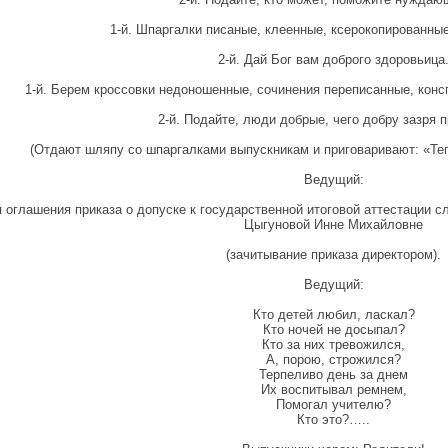
1-й. Шпаргалки писаные, клеенные, ксерокопированны
2-й. Дай Бог вам доброго здоровьица
1-й. Берем кроссовки недоношенные, сочинения переписанные, конс
2-й. Подайте, люди добрые, чего добру зазря 
(Отдают шляпу со шпаргалками выпускникам и приговаривают: «Те
Ведущий:
 оглашения приказа о допуске к государственной итоговой аттестации 
Цыгуновой Инне Михайловне
(зачитывание приказа директором).
Ведущий:
Кто детей любил, ласкал?
Кто ночей не досыпал?
Кто за них тревожился,
А, порою, строжился?
Терпеливо день за днем
Их воспитывал ремнем,
Помогал учителю?
Кто это?…..