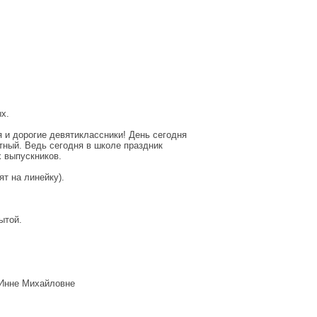
х.
 и дорогие девятиклассники! День сегодня
стный. Ведь сегодня в школе праздник
 выпускников.
т на линейку).
ытой.
 Инне Михайловне