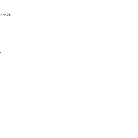
ников
,