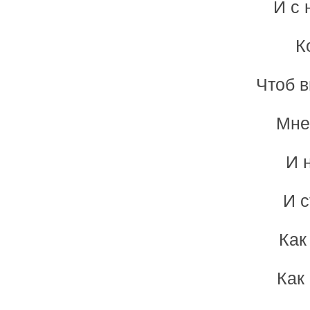
И с 
К
Чтоб в
Мне
И 
И с
Как
Как