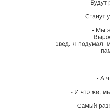
Будут 
Станут у
- Мы 
Вырос
1вед. Я подумал, 
пам
- А 
- И что же, 
- Самый раз