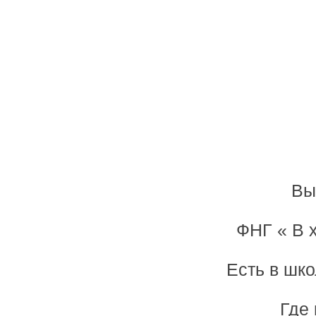
Вы
ФНГ « В 
Есть в шко
Где 