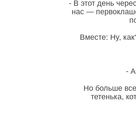
- В этот день чер
нас — первоклаше
п
Вместе: Ну, ка
- 
Но больше все
тетенька, к