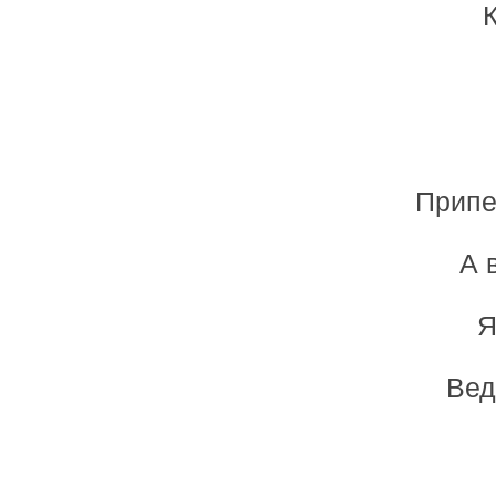
Припе
А 
Я
Вед