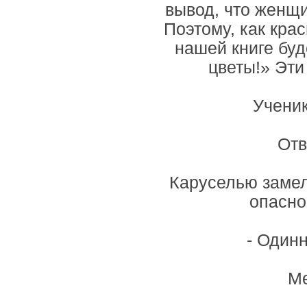
вывод, что женщ
Поэтому, как кра
нашей книге бу
цветы!» Эти
Учени
Отв
Каруселью замел
опасно
- Один
Ме