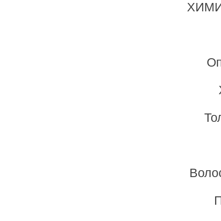
ХИМИЯ
Оп
То
Воло
П