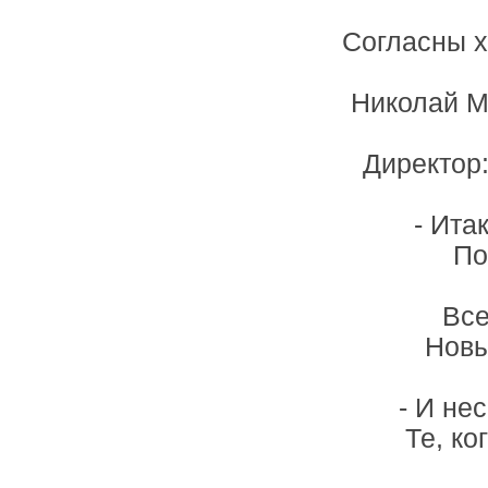
Согласны х
Николай М
Директор:
- Ита
По
Все
Новы
- И не
Те, ко