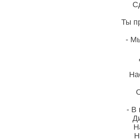
С
Ты п
- М
На
О
- В
Ди
Н
Н