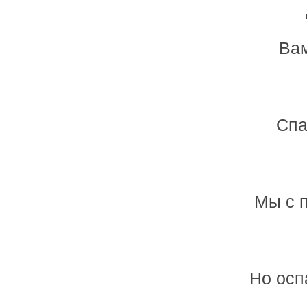
Вам
Спа
Мы с 
Но осп