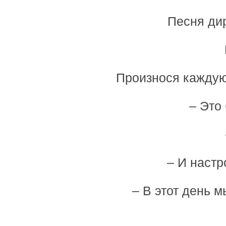
Песня дир
Произнося каждую
– Это
– И настр
– В этот день 