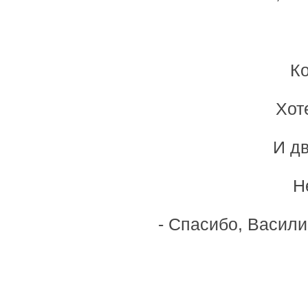
Ко
Хот
И дв
Н
- Спасибо, Васили