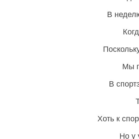
В недел
Когд
Поскольку
Мы г
В спорт
Хоть к спо
Но у 