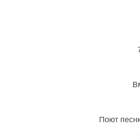
В
Поют песн