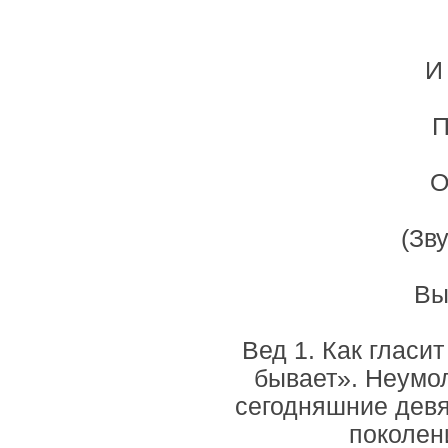
И
П
О
(Зв
Вы
Вед 1. Как гласи
бывает». Неумо
сегодняшние девя
поколен