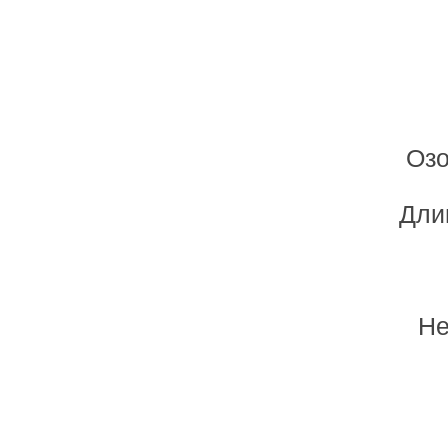
Озо
Дли
Не