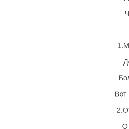
Ч
1.М
Д
Бол
Вот 
2.О
О