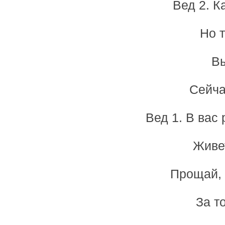
Вед 2. К
Но 
Вы
Сейча
Вед 1. В вас 
Живет
Прощай, 
За то