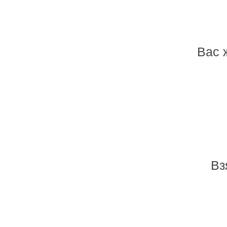
Вас 
Вз