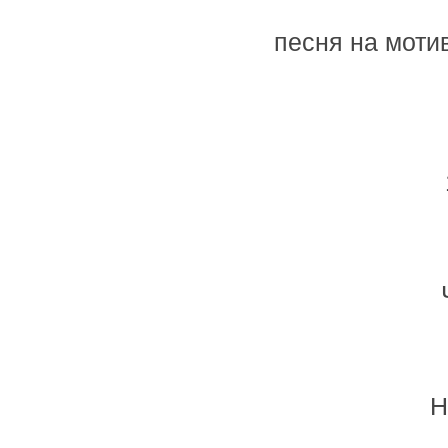
песня на мотив
Н