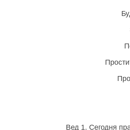
Бу
П
Прости
Про
Вед 1. Сегодня пр