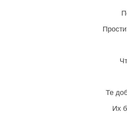
П
Прости
Чт
Те до
Их б