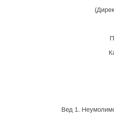
(Дирек
П
К
Вед 1. Неумолимо