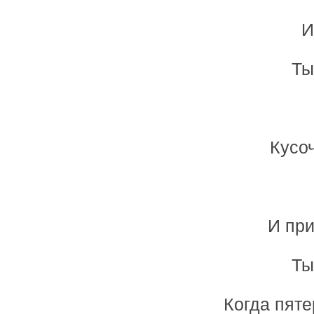
И
Ты
Кусо
И при
Ты
Когда пяте