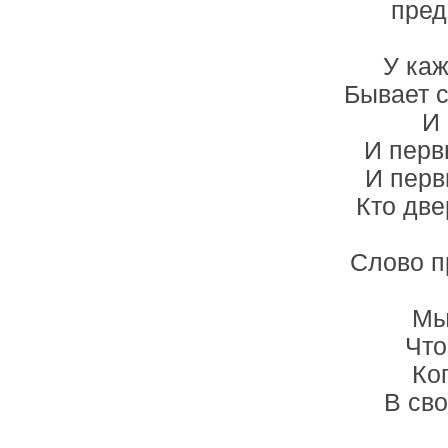
пред
У каж
Бывает с
И 
И перв
И перв
Кто две
Слово п
Мы
Что
Ко
В св