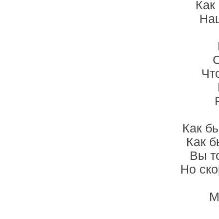
Как
Наш
С
Чт
Как б
Как б
Вы т
Но ско
М