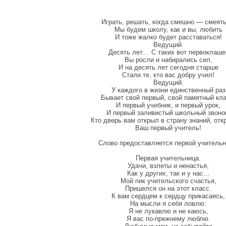
Играть, решать, когда смешно — смеять
Мы будем школу, как и вы, любить
И тоже жалко будет расставаться!
Ведущий.
Десять лет… С таких вот первоклаше
Вы росли и набирались сил,
И на десять лет сегодня старше
Стали те, кто вас добру учил!
Ведущий.
У каждого в жизни единственный раз
Бывает свой первый, свой памятный кла
И первый учебник, и первый урок,
И первый заливистый школьный звоно
Кто дверь вам открыл в страну знаний, отк
Ваш первый учитель!
Слово предоставляется первой учительн
Первая учительница.
Удачи, взлеты и ненастья,
Как у других, так и у нас…
Мой пик учительского счастья,
Пришелся он на этот класс.
К вам сердцем к сердцу прикасаясь,
На мысли я себя ловлю:
Я не лукавлю и не каюсь,
Я вас по-прежнему люблю.