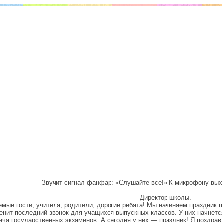
Звучит сигнал фанфар: «Слушайте все!» К микрофону вых
Директор школы.
мые гости, учителя, родители, дорогие ребята! Мы начинаем праздник 
енит последний звонок для учащихся выпускных классов. У них начнется
ача государственных экзаменов. А сегодня у них — праздник! Я поздрав