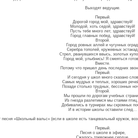
Выходят ведущие.
Первый.
Дорогой город мой, здравствуй!
Молодой, хоть седой, здравствуй!
Пусть тебе много лет, здравствуй!
Город главных побед, здравствуй!
Второй.
Город ровных аллей и чугунных оград
Серебра тополей, кружевных эстакад
Стрел, рванувшихся ввысь, золотых купо
Город мой, улыбнись! Я смеяться гот
Вместе.
Потому что пришел день последних звон
Первый.
И сегодня у школ много сказано сло
Самых мудрых и теплых, хороших реч
Позади столько трудных, бессонных но
Второй.
Мы прошли по дорогам учебных страни
Из гнезда разлетимся мы стаями пти
Добивались в турнирах мы скромных по
И в истории школы оставили след…
т песня «Школьный вальс» (если в школе есть танцевальный кружок, воз
Первый.
Песня о школе в эфире,
Сжалось тревожнее сердце,