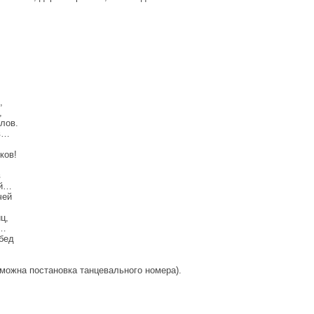
,
,
лов.
ов…
ков!
в
ей…
чей
ц,
ц…
бед
можна постановка танцевального номера).