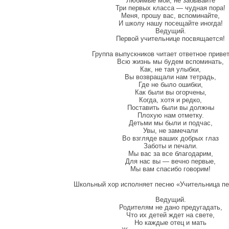
Любимые мои, не забывайте
Три первых класса — чудная пора!
Меня, прошу вас, вспоминайте,
И школу нашу посещайте иногда!
Ведущий.
Первой учительнице посвящается!
Группа выпускников читает ответное привет
Всю жизнь мы будем вспоминать,
Как, не тая улыбки,
Вы возвращали нам тетрадь,
Где не было ошибки,
Как были вы огорчены,
Когда, хотя и редко,
Поставить были вы должны
Плохую нам отметку.
Детьми мы были и подчас,
Увы, не замечали
Во взгляде ваших добрых глаз
Заботы и печали.
Мы вас за все благодарим,
Для нас вы — вечно первые,
Мы вам спасибо говорим!
Школьный хор исполняет песню «Учительница п
Ведущий.
Родителям не дано предугадать,
Что их детей ждет на свете,
Но каждые отец и мать