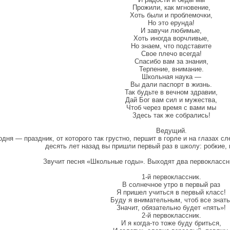
Прожили, как мгновение,
Хоть были и проблемочки,
Но это ерунда!
И завучи любимые,
Хоть иногда ворчливые,
Но знаем, что подставите
Свое плечо всегда!
Спасибо вам за знания,
Терпение, внимание.
Школьная наука —
Вы дали паспорт в жизнь.
Так будьте в вечном здравии,
Дай Бог вам сил и мужества,
Чтоб через время с вами мы
Здесь так же собрались!
Ведущий.
одня — праздник, от которого так грустно, першит в горле и на глазах с
десять лет назад вы пришли первый раз в школу: робкие
Звучит песня «Школьные годы». Выходят два первоклассн
1-й первоклассник.
В солнечное утро в первый раз
Я пришел учиться в первый класс!
Буду я внимательным, чтоб все знать
Значит, обязательно будет «пять»!
2-й первоклассник.
И я когда-то тоже буду бриться,