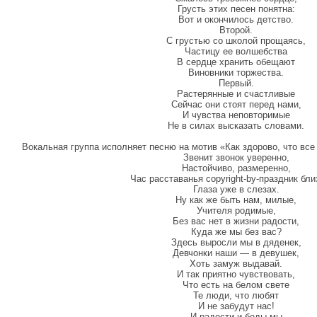
Грусть этих песен понятна:
Вот и окончилось детство.
Второй.
С грустью со школой прощаясь,
Частицу ее волшебства
В сердце хранить обещают
Виновники торжества.
Первый.
Растерянные и счастливые
Сейчас они стоят перед нами,
И чувства неповторимые
Не в силах высказать словами.
Вокальная группа исполняет песню на мотив «Как здорово, что все
Звенит звонок уверенно,
Настойчиво, размеренно,
Час расставанья copyright-by-праздник бли
Глаза уже в слезах.
Ну как же быть нам, милые,
Учителя родимые,
Без вас нет в жизни радости,
Куда же мы без вас?
Здесь выросли мы в дяденек,
Девчонки наши — в девушек,
Хоть замуж выдавай.
И так приятно чувствовать,
Что есть на белом свете
Те люди, что любят
И не забудут нас!
И радости и беды мы