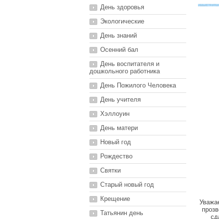
День здоровья
Экологические
День знаний
Осенний бал
День воспитателя и
дошкольного работника
День Пожилого Человека
День учителя
Хэллоуин
День матери
Новый год
Рождество
Святки
Старый новый год
Крещение
Уважае
прозв
Татьянин день
сд