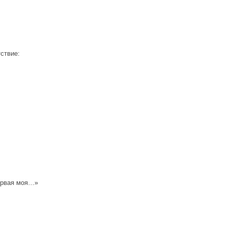
ствие:
ервая моя…»