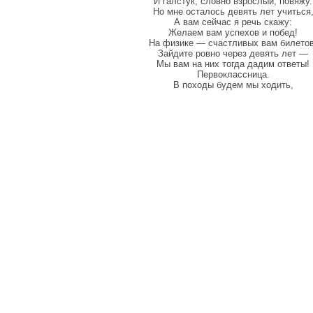
И галстук, словно взрослый, повяжу.
Но мне осталось девять лет учиться
А вам сейчас я речь скажу:
Желаем вам успехов и побед!
На физике — счастливых вам билетов
Зайдите ровно через девять лет —
Мы вам на них тогда дадим ответы!
Первоклассница.
В походы будем мы ходить,