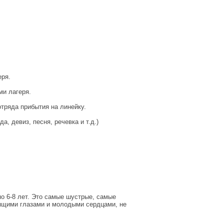
еря.
ми лагеря.
тряда прибытия на линейку.
, девиз, песня, речевка и т.д.)
о 6-8 лет. Это самые шустрые, самые
рящими глазами и молодыми сердцами, не