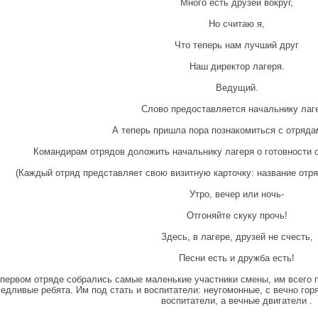
Много есть друзей вокруг,
Но считаю я,
Что теперь нам лучший друг
Наш директор лагеря.
Ведущий.
Слово предоставляется начальнику лаг
А теперь пришла пора познакомиться с отряда
Командирам отрядов доложить начальнику лагеря о готовности о
(Каждый отряд представляет свою визитную карточку: название отряда
Утро, вечер или ночь-
Отгоняйте скуку прочь!
Здесь, в лагере, друзей не счесть,
Песни есть и дружба есть!
 первом отряде собрались самые маленькие участники смены, им всего п
едливые ребята. Им под стать и воспитатели: неугомонные, с вечно го
воспитатели, а вечные двигатели .