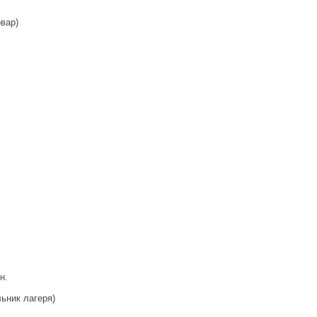
вар)
н.
ьник лагеря)