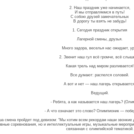
2. Наш праздник уже начинается,
И мы отправляемся в путь!
С собою друзей замечательных
В дорогу ты взять не забудь!
1. Сегодня праздник открытия
Лагерной смены, друзья.
Много задора, веселья нас ожидает, ур
2. Звенит наш гул всё громче, всё слыш
Какая трель над миром разливается!
Все думают: распелся соловей.
А вот и нет — наш лагерь открывается
Ведущий.
- Ребята, а как называется наш лагерь? (Оли
- А что означает это слово? Олимпионик — побе
ша смена пройдет под девизом: “Мы хотим всем рекордам наши звонкие д
ивные соревнования, но и интеллектуальные игры, музыкальные мероприя
связанная с олимпийской тематикой.