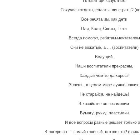
Готовит щи капустные
Пахучие котлеты, салаты, винегреты? (по
Все ребята им, как дети
Оли, Коли, Светы, Пети.
Всегда помогут, ребятам-мечтателям
Они не вожатые, а … (воспитатели)
Ведущий.
Наши воспитатели прекрасны,
Каждый чем-то да хорош!
Знаешь, в целом мире лучше наших,
Не старайся, не найдёшь!
В хозяйстве он незаменим.
Бумагу, ручку, пластилин
И все вопросы разные решает только о
В лагере он — самый главный, кто же это? (начал