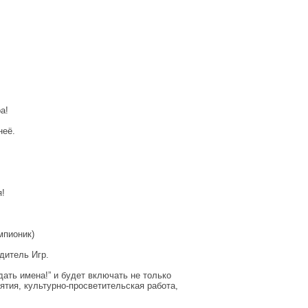
а!
неё.
!
мпионик)
дитель Игр.
ать имена!” и будет включать не только
тия, культурно-просветительская работа,