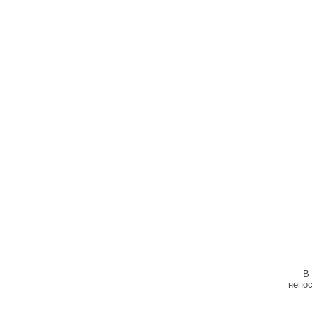
В
непос