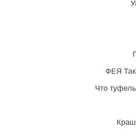
У
ФЕЯ Так
Что туфель
Краше