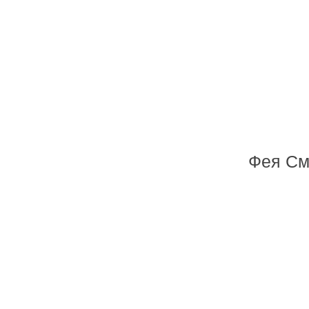
Фея См