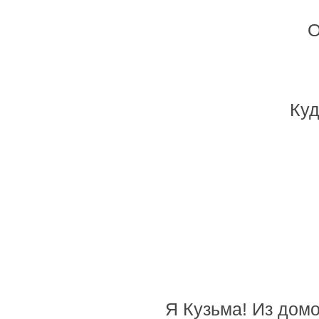
О
Куд
Я Кузьма! Из домо