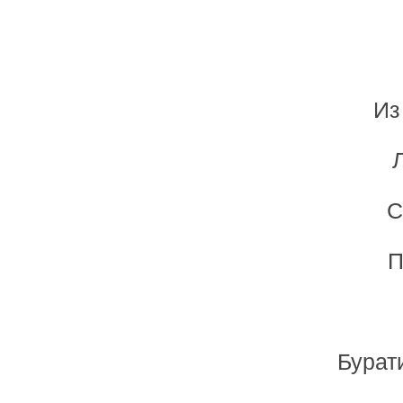
Из
С
П
Бурат