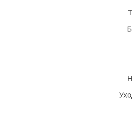
Т
Б
Н
Ухо