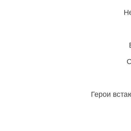
Н
С
Герои вста