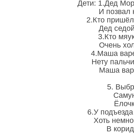
Дети: 1.Дед Мор
И позвал 
2.Кто пришёл
Дед седой
3.Кто мяу
Очень хо
4.Маша варе
Нету пальчи
Маша вар
5. Выб
Самую
Ёлочк
6.У подъезда
Хоть немно
В корид