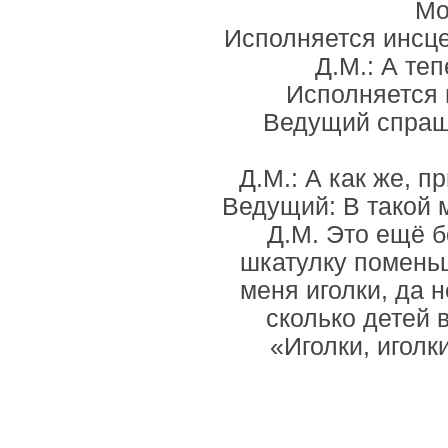
Мо
Исполняется инсце
Д.М.: А те
Исполняется 
Ведущий спраши
Д.М.: А как же, п
Ведущий: В такой 
Д.М. Это ещё б
шкатулку поменьш
меня иголки, да 
сколько детей 
«Иголки, иголк