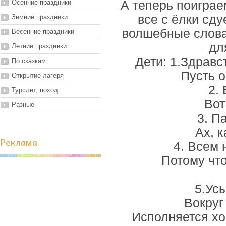
Осенние праздники
А теперь поиграе
все с ёлки сду
Зимние праздники
волшебные слова 
Весенние праздники
дл
Летние праздники
Дети: 1.Здравс
По сказкам
Пусть о
Открытие лагеря
2.
Турслет, поход
Вот
Разные
3. П
Ах, к
Реклама
4. Всем 
Потому что
5.Ус
Вокруг
Исполняется хо