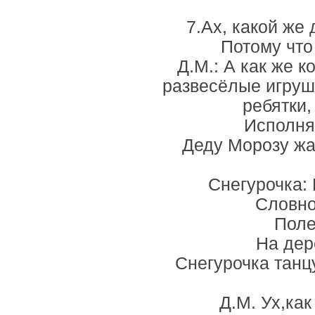
7.Ах, какой же 
Потому что
Д.М.: А как же к
развесёлые игруш
ребятки,
Исполня
Деду Морозу жар
Снегурочка: 
Словно
Поле
На дер
Снегурочка танц
Д.М. Ух,как