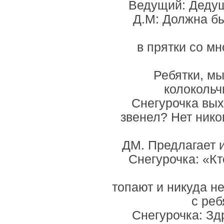
Ведущий: Дедушк
Д.М: Должна б
в прятки со мн
Ребятки, мы
колокольч
Снегурочка вых
звенел? Нет нико
ДМ. Предлагает и
Снегурочка: «Кт
топают и никуда не
с реб
Снегурочка: Зд