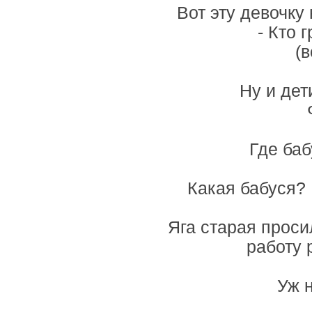
Вот эту девочку
- Кто 
(в
Ну и дет
Где баб
Какая бабуся?
Яга старая проси
работу 
Уж 