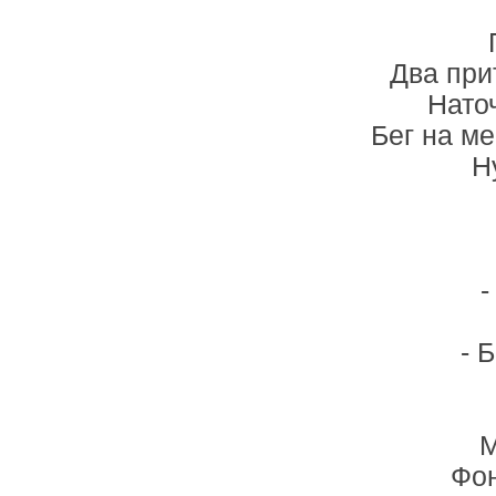
Два при
Нато
Бег на ме
Н
-
- 
М
Фон