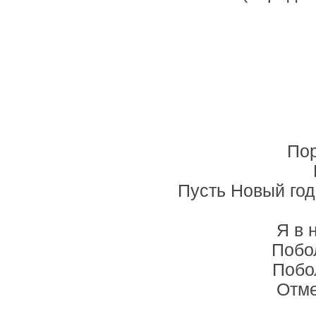
Пор
Пусть Новый год
Я в 
Побол
Побо
Отме