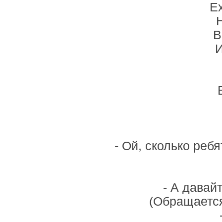
Ех
В
И
- Ой, сколько реб
- А давай
(Обращается