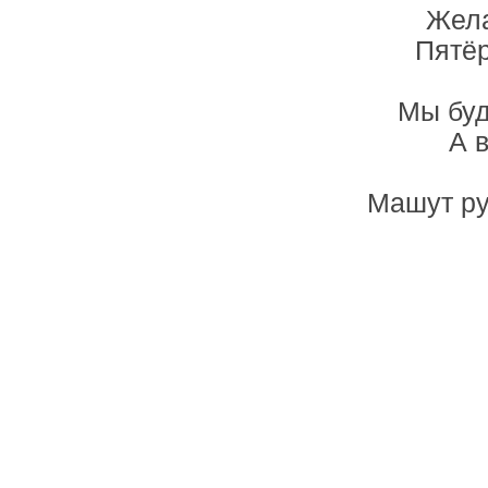
Жела
Пятёр
Мы буд
А в
Машут ру