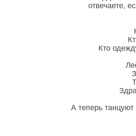
отвечаете, е
Кт
Кто одежд
Ле
З
Здра
А теперь танцуют 