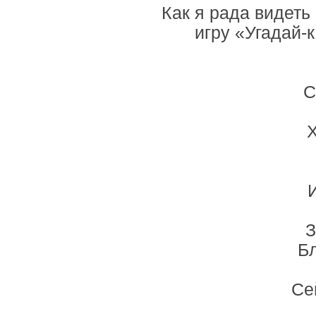
Как я рада видеть
игру «Угадай-к
С
Х
З
Б
Се