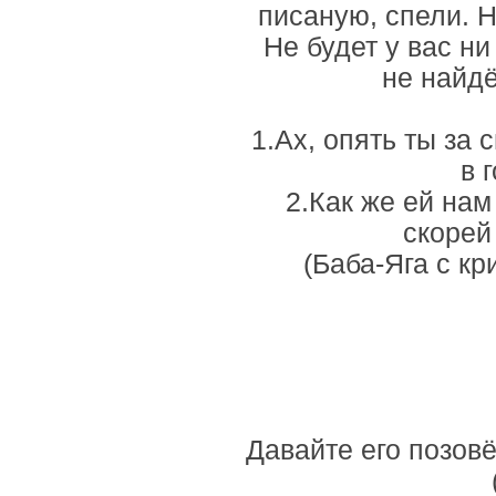
писаную, спели. Н
Не будет у вас н
не найдё
1.Ах, опять ты за
в 
2.Как же ей нам
скорей
(Баба-Яга с кр
Давайте его позов