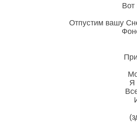
Вот
Отпустим вашу Снег
Фон
При
Мо
Я
Вс
(з