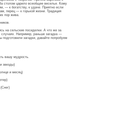
. За столом царило всеобщее веселье. Кому
, — к богатству, к удаче. Приятно если
ам, перец — к горькой жизни. Традиция
их пор жива.
ников.
сь на сельские посиделки. А что же за
х случаях. Например, раньше загадка —
ы подготовили загадки, давайте попробуем
ать вашу мудрость.
и звезды)
олнце и месяц)
етер)
(Снег)