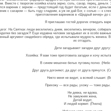
ом. Вместе с творогом хозяйка клала зерно, соль, сахар, перец, деньги
лся вареник с зерном — предстоящий год будет богатым, если с деньгами
еник с сахаром — быть году сладким, а уж не дай Бог, с солью — к слез
приготовления вареников в «Щедрый вечер» до с
Я приглашаю гостей дорогих отведать варе
агог: На Святках люди веселились днем, веселились вечером, собирали
иделки без загадок?! Еще издавна человек загадывал их в особо важны
енный аргумент свадебного обряда, где испытывали мудрость жениха. В
их отгадать.
Дети загадывают загадки друг другу:
Хозяйка: Я вам тоже приготовила загадки и хочу испыт
В синем мешочке белых пуговиц полно. (Небо 
Друг друга догоняют, да друг от друга прячутся. (С
Никто меня не видит, а всякий слышит. (В
Прихожу — все рады, ухожу — тоже рады. 
Ни девка, ни вдова,
Не замужняя жена,
Детей водит,
И людей кормит. (Пчела)