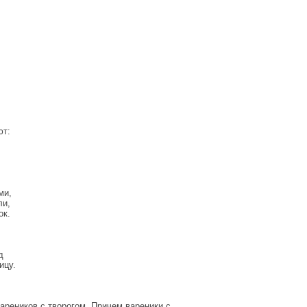
ют:
ми,
ли,
ок.
д
ицу.
ареников с творогом. Причем вареники с