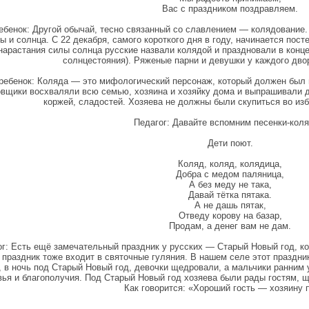
Вас с праздником поздравляем.
ебенок: Другой обычай, тесно связанный со славлением — колядование.
ы и солнца. С 22 декабря, самого короткого дня в году, начинается пос
нарастания силы солнца русские назвали колядой и праздновали в конц
солнцестояния). Ряженые парни и девушки у каждого дво
 ребенок: Коляда — это мифологический персонаж, который должен был 
вщики восхваляли всю семью, хозяина и хозяйку дома и выпрашивали д
коржей, сладостей. Хозяева не должны были скупиться во из
Педагог: Давайте вспомним песенки-коля
Дети поют.
Коляд, коляд, колядица,
Добра с медом паляница,
А без меду не така,
Давай тётка пятака.
А не дашь пятак,
Отведу корову на базар,
Продам, а денег вам не дам.
г: Есть ещё замечательный праздник у русских — Старый Новый год, кот
 праздник тоже входит в святочные гуляния. В нашем селе этот праздн
, в ночь под Старый Новый год, девочки щедровали, а мальчики ранним 
вья и благополучия. Под Старый Новый год хозяева были рады гостям, щ
Как говорится: «Хороший гость — хозяину 