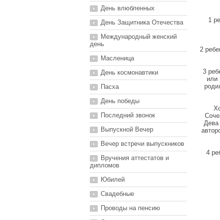
День влюбленных
1 р
День Защитника Отечества
Международный женский
день
2 ребе
Масленица
3 реб
День космонавтики
или 
роди
Пасха
День победы
Хо
Последний звонок
Соче
Дева 
Выпускной Вечер
автор
Вечер встречи выпускников
4 ре
Вручения аттестатов и
дипломов
Юбилей
Свадебные
Проводы на пенсию