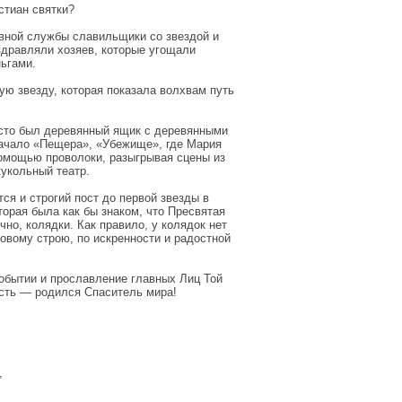
стиан святки?
овной службы славильщики со звездой и
здравляли хозяев, которые угощали
ьгами.
ую звезду, которая показала волхвам путь
росто был деревянный ящик с деревянными
начало «Пещера», «Убежище», где Мария
омощью проволоки, разыгрывая сцены из
кукольный театр.
ся и строгий пост до первой звезды в
торая была как бы знаком, что Пресвятая
но, колядки. Как правило, у колядок нет
овому строю, по искренности и радостной
обытии и прославление главных Лиц Той
сть — родился Спаситель мира!
,