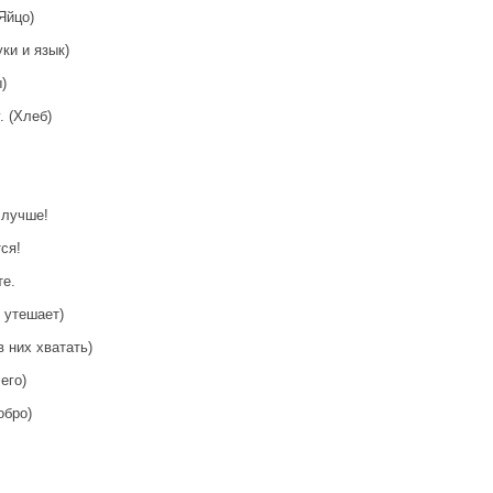
Яйцо)
уки и язык)
)
. (Хлеб)
 лучше!
ся!
те.
— утешает)
в них хватать)
его)
обро)