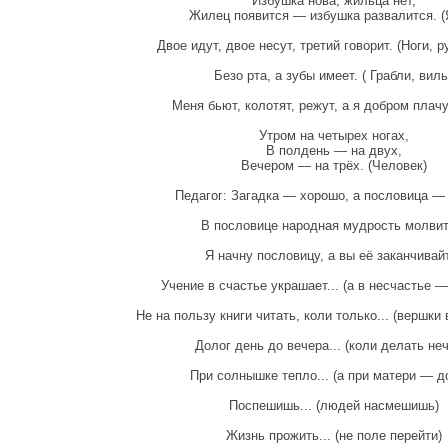
Избушка нова, жильца нет,
Жилец появится — избушка развалится. (
Двое идут, двое несут, третий говорит. (Ноги, р
Безо рта, а зубы имеет. ( Грабли, вилы
Меня бьют, колотят, режут, а я добром плачу
Утром на четырех ногах,
В полдень — на двух,
Вечером — на трёх. (Человек)
Педагог: Загадка — хорошо, а пословица —
В пословице народная мудрость молвит
Я начну пословицу, а вы её заканчивай
Учение в счастье украшает... (а в несчастье 
Не на пользу книги читать, коли только... (вершки 
Долог день до вечера... (коли делать неч
При солнышке тепло... (а при матери — д
Поспешишь... (людей насмешишь)
Жизнь прожить... (не поле перейти)