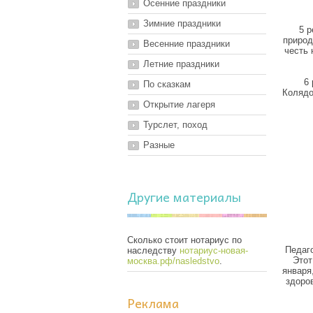
Осенние праздники
Зимние праздники
5 р
природ
Весенние праздники
честь 
Летние праздники
6
По сказкам
Колядо
Открытие лагеря
Турслет, поход
Разные
Другие материалы
Сколько стоит нотариус по
Педаго
наследству
нотариус-новая-
Этот
москва.рф/nasledstvo
.
января
здоро
Реклама