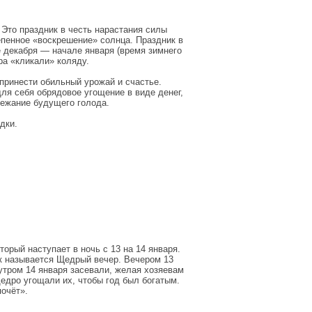
 Это праздник в честь нарастания силы
тепенное «воскрешение» солнца. Праздник в
е декабря — начале января (время зимнего
ра «кликали» коляду.
принести обильный урожай и счастье.
ля себя обрядовое угощение в виде денег,
бежание будущего голода.
дки.
орый наступает в ночь с 13 на 14 января.
ик называется Щедрый вечер. Вечером 13
утром 14 января засевали, желая хозяевам
едро угощали их, чтобы год был богатым.
почёт».