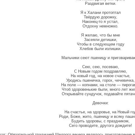
Раздвигая ветки.
Я к Халани протоптал
Твёрдую дорожку,
Наконец-то я устал,
Отдохну немножко.
Я желаю, что бы мне
Засеяли детишки,
Чтобы в следующем году
Хлебов были излишки.
Мальчики сеют пшеницу и приговарива
Сею, сею, посеваю,
С Новым годом поздравляю,
На новый год, на новое счастье,
Уродись пшеничка, горох, чечевичка,
На поле — копнами, на столе — пирога
Чтоб здоровенькие были, много лет жи
Открывайте сундучок, подавайте пятач
Девочки:
На счастье, на здоровье, на Новый го
Роди, Боже, жито, пшеницу и всяку пашн
Будить здоровы, с праздником,
Сего проводите, другого дождите!
гог: Обязательной традицией Щедрого вечера являлось приготовление в