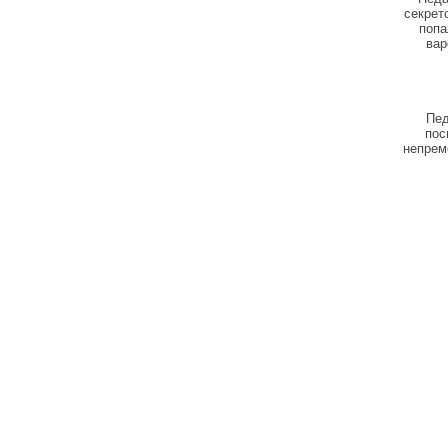
секрет
попа
вар
Пед
пос
непрем