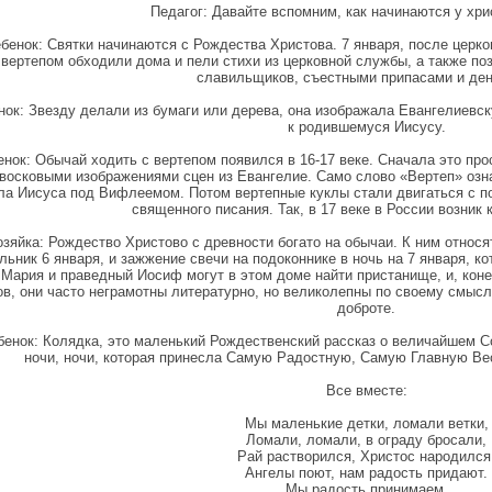
Педагог: Давайте вспомним, как начинаются у хри
ебенок: Святки начинаются с Рождества Христова. 7 января, после церк
вертепом обходили дома и пели стихи из церковной службы, а также по
славильщиков, съестными припасами и ден
нок: Звезду делали из бумаги или дерева, она изображала Евангелиевск
к родившемуся Иисусу.
енок: Обычай ходить с вертепом появился в 16-17 веке. Сначала это п
восковыми изображениями сцен из Евангелие. Само слово «Вертеп» оз
ла Иисуса под Вифлеемом. Потом вертепные куклы стали двигаться с п
священного писания. Так, в 17 веке в России возник 
зяйка: Рождество Христово с древности богато на обычаи. К ним относят
льник 6 января, и зажжение свечи на подоконнике в ночь на 7 января, ко
Мария и праведный Иосиф могут в этом доме найти пристанище, и, конеч
ов, они часто неграмотны литературно, но великолепны по своему смысл
доброте.
бенок: Колядка, это маленький Рождественский рассказ о величайшем С
ночи, ночи, которая принесла Самую Радостную, Самую Главную Ве
Все вместе:
Мы маленькие детки, ломали ветки,
Ломали, ломали, в ограду бросали,
Рай растворился, Христос народился
Ангелы поют, нам радость придают.
Мы радость принимаем,