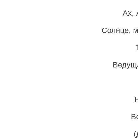
Ах,
Солнце, м
Ведуща
В
(