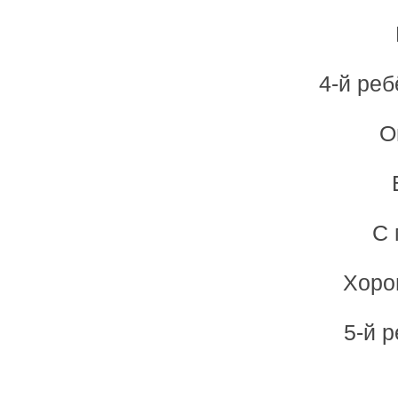
4-й реб
О
С 
Хоро
5-й р