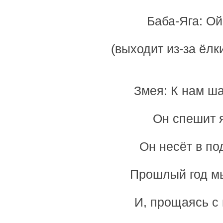
Баба-Яга: Ой
(выходит из-за ёлк
Змея: К нам ша
Он спешит я
Он несёт в по
Прошлый год мы
И, прощаясь с