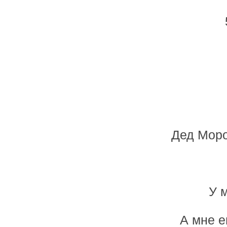
Дед Мороз
У 
А мне е