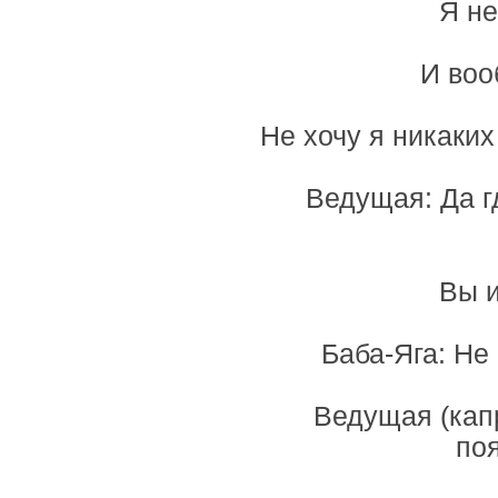
Я не
И воо
Не хочу я никаких
Ведущая: Да г
Вы и
Баба-Яга: Не
Ведущая (капр
по