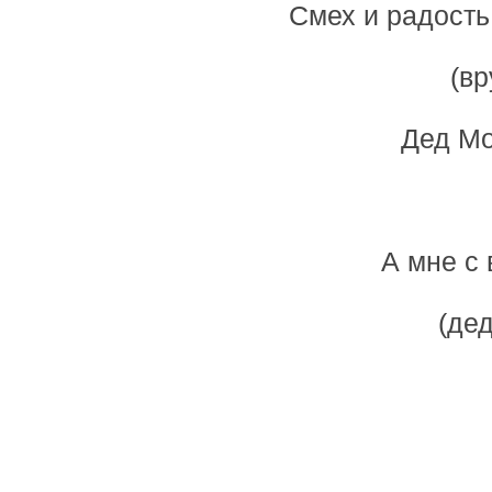
Смех и радость
(вр
Дед Мо
А мне с 
(дед