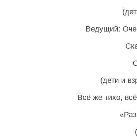
(дет
Ведущий: Очен
Ска
С
(дети и вз
Всё же тихо, вс
«Раз