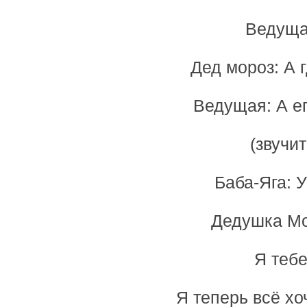
Ведуща
Дед мороз: А 
Ведущая: А ег
(звучи
Баба-Яга: У
Дедушка Мо
Я тебе
Я теперь всё хо