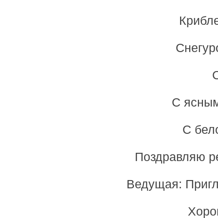
Крибле
Снегур
С ясным
С бел
Поздравляю ре
Ведущая: Пригл
Хоро