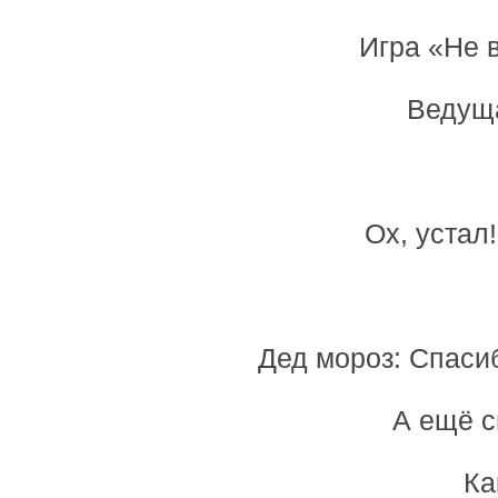
Игра «Не 
Ведуща
Ох, устал
Дед мороз: Спасиб
А ещё с
Ка