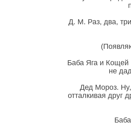
Д. М. Раз, два, т
(Появляю
Баба Яга и Кощей
не дад
Дед Мороз. Ну,
отталкивая друг д
Баба