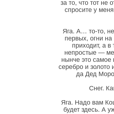
за то, что тот не
спросите у меня
Яга. А… то-то, н
первых, огни на
приходит, а в
непростые — ме
нынче это самое 
серебро и золото 
да Дед Мороз
Снег. К
Яга. Надо вам Ко
будет здесь. А 