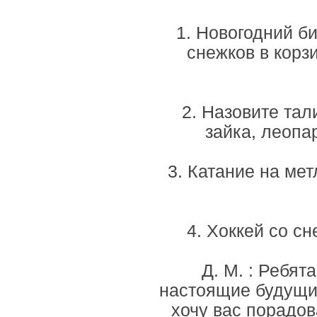
1. Новогодний би
снежков в корз
2. Назовите та
зайка, леопар
3. Катание на ме
4. Хоккей со с
Д. М. : Ребят
настоящие будущи
хочу вас порадов