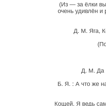
(Из — за ёлки в
очень удивлён и 
Д. М. Яга, 
(П
Д. М. Да
Б. Я. : А что же
Кощей. Я ведь са