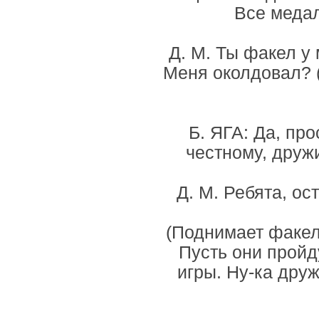
Все медал
Д. М. Ты факел у
Меня околдовал? 
Б. ЯГА: Да, про
честному, дружи
Д. М. Ребята, ос
(Поднимает факел
Пусть они пройд
игры. Ну-ка друж