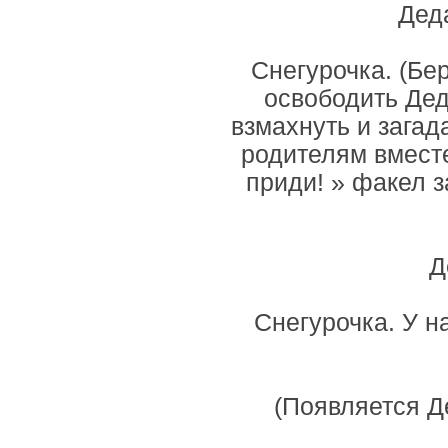
Деда
Снегурочка. (Бе
освободить Дед
взмахнуть и загад
родителям вместе 
приди! » факел з
Д
Снегурочка. У н
(Появляется Д