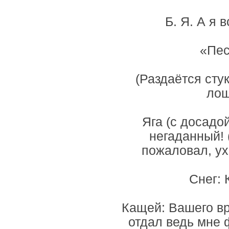
Б. Я. А я
«Пес
(Раздаётся сту
лош
Яга (с досадой
негаданный!
пожаловал, ух
Снег: 
Кащей: Вашего вр
отдал ведь мне 