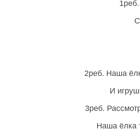
1реб.
С
2реб. Наша ёлк
И игруш
3реб. Рассмот
Наша ёлка 