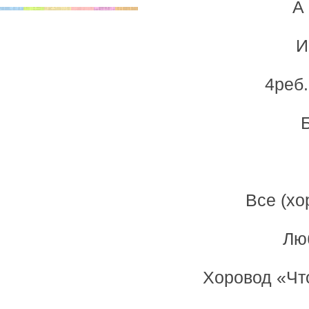
А
И
4реб
Все (хо
Лю
Хоровод «Что