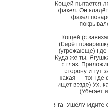
Кощей пытается л
факел. Он кладёт 
факел поварё
покрывало
Кощей (с завязан
(Берёт поварёшку,
(угрожающе) Где 
Куда же ты, Ягушк
с глаз. Приложи
сторону и тут 
какая — то! Где 
ищет везде) Ух, ка
(Убегает 
Яга. Ушёл? Идите 