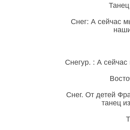
Танец 
Снег: А сейчас м
наши
Снегур. : А сейчас
Восточ
Снег. От детей Фр
танец и
Т