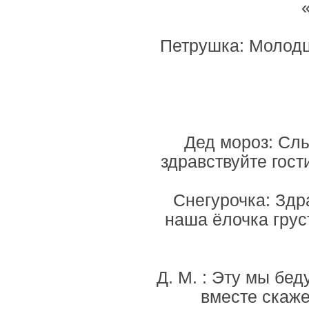
Петрушка: Молодц
Дед мороз: Слы
здравствуйте гост
Снегурочка: Здр
наша ёлочка груст
Д. М. : Эту мы бед
вместе скаже