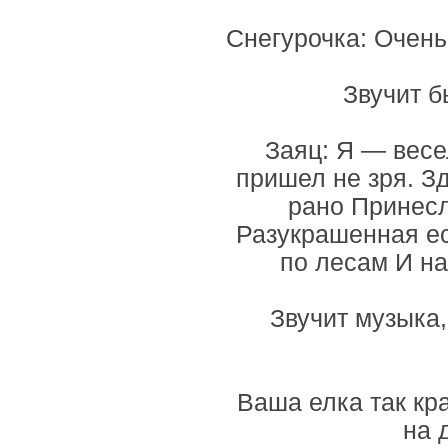
Снегурочка: Очень 
Звучит б
Заяц: Я — весе
пришел не зря. З
рано Принесла
Разукрашенная ес
по лесам И на
Звучит музыка,
Ваша елка так кр
на 