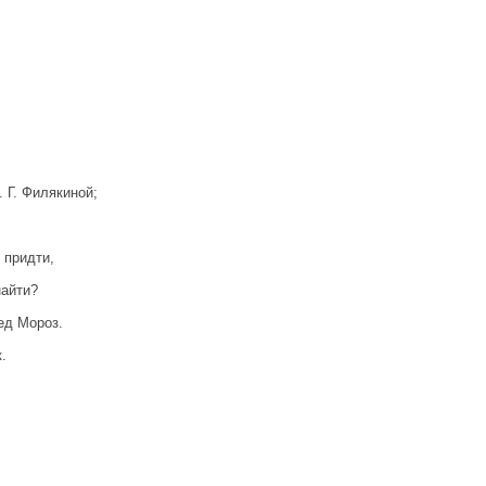
 Г. Филякиной;
 придти,
найти?
ед Мороз.
.