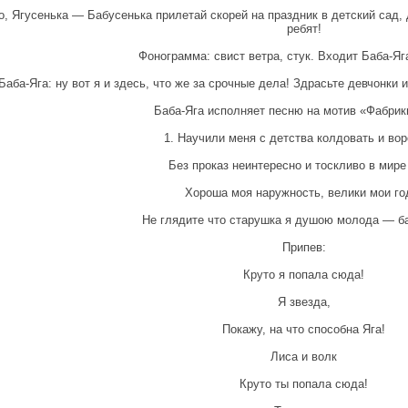
, Ягусенька — Бабусенька прилетай скорей на праздник в детский сад,
ребят!
Фонограмма: свист ветра, стук. Входит Баба-Яг
Баба-Яга: ну вот я и здесь, что же за срочные дела! Здрасьте девчонки
Баба-Яга исполняет песню на мотив «Фабрик
1. Научили меня с детства колдовать и вор
Без проказ неинтересно и тоскливо в мире
Хороша моя наружность, велики мои го
Не глядите что старушка я душою молода — б
Припев:
Круто я попала сюда!
Я звезда,
Покажу, на что способна Яга!
Лиса и волк
Круто ты попала сюда!