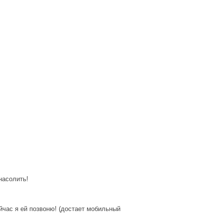
насолить!
час я ей позвоню! (достает мобильный