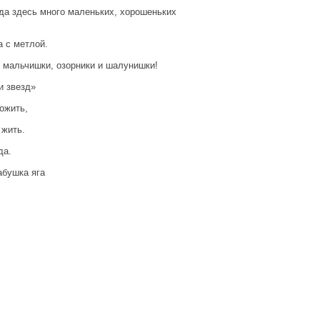
 да здесь много маленьких, хорошеньких
а с метлой.
 и мальчишки, озорники и шалунишки!
и звезд»
ожить,
 жить.
да.
абушка яга