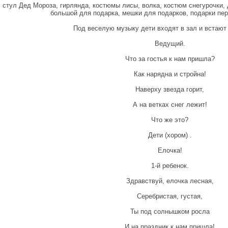
 стул Дед Мороза, гирлянда, костюмы лисы, волка, костюм снегурочки,
большой для подарка, мешки для подарков, подарки пе
Под веселую музыку дети входят в зал и встают 
Ведущий.
Что за гостья к нам пришла?
Как нарядна и стройна!
Наверху звезда горит,
А на ветках снег лежит!
Что же это?
Дети (хором) .
Елочка!
1-й ребенок.
Здравствуй, елочка лесная,
Серебристая, густая,
Ты под солнышком росла
И на праздник к нам пришла!