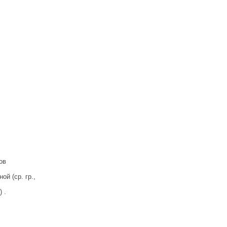
ов
й (ср. гр.,
 .