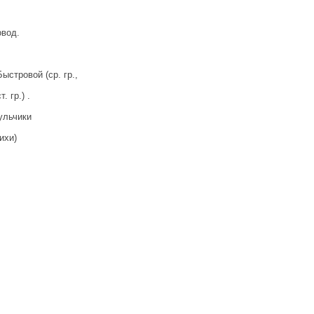
овод.
стровой (ср. гр.,
 гр.) .
ульчики
ихи)