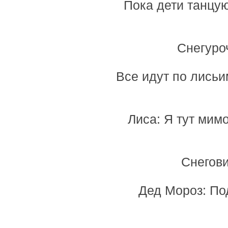
Пока дети танцую
Снегуро
Все идут по лисьим
Лиса: Я тут мим
Снегови
Дед Мороз: По