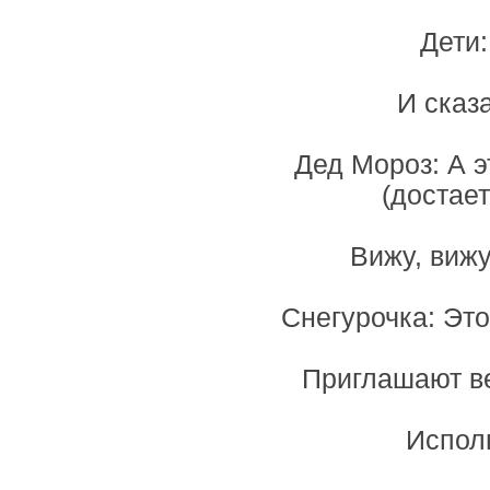
Дети:
И сказа
Дед Мороз: А э
(достает
Вижу, вижу
Снегурочка: Это
Приглашают ве
Испол