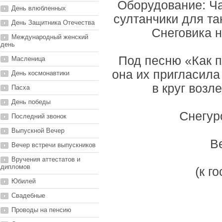
Оборудование: Ча
День влюбленных
султанчики для та
День Защитника Отечества
Снеговика н
Международный женский
день
Под песню «Как п
Масленица
она их пригласила 
День космонавтики
в круг возл
Пасха
День победы
Снегур
Последний звонок
Выпускной Вечер
В
Вечер встречи выпускников
Вручения аттестатов и
дипломов
(к г
Юбилей
Свадебные
Проводы на пенсию