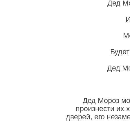
Дед Мо
И
М
Будет
Дед Мо
Дед Мороз мо
произнести их 
дверей, его незам