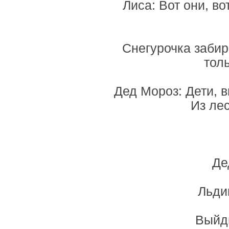
Лиса: Вот они, в
Снегурочка забира
толь
Дед Мороз: Дети, 
Из ле
Де
Льдин
Выйд