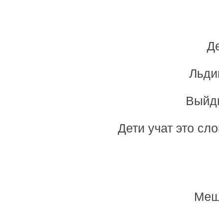
Де
Льдин
Выйд
Дети учат это сл
Меш