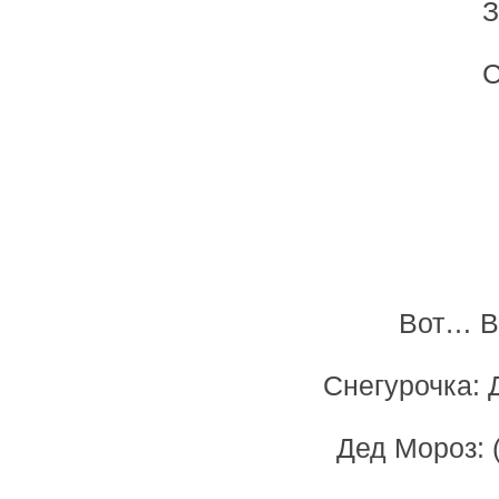
З
С
Вот… В
Снегурочка: 
Дед Мороз: (