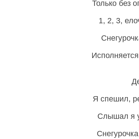
Только без о
1, 2, 3, ел
Снегурочк
Исполняется
Д
Я спешил, р
Слышал я у
Снегурочка