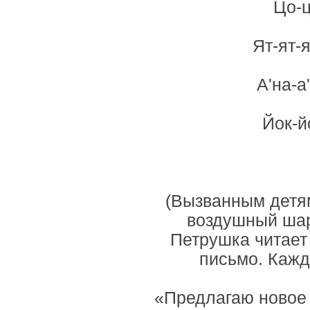
Цо-ц
Ят-ят-
А'на-а
Йок-й
(Вызванным детя
воздушный шар
Петрушка читает 
письмо. Кажд
«Предлагаю новое 