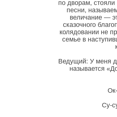
по дворам, стояли
песни, называе
величание — эт
сказочного благо
колядовании не пр
семье в наступи
Ведущий: У меня дл
называется «До
Ок-
Су-с