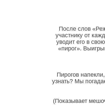
После слов «Реж
участнику от каж
уводит его в сво
«пирог». Выигры
Пирогов напекли,
узнать? Мы погада
(Показывает мешоч