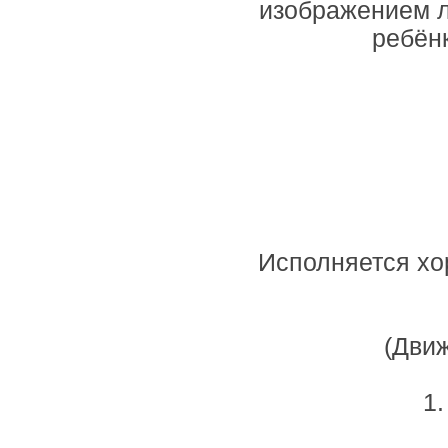
изображением л
ребёнк
Исполняется хор
(Движ
1.