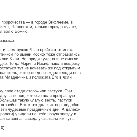
е пророчества — в городе Вифлееме, в
 и мы, Человеком, только гораздо лучше,
шал волю Божию.
рассказ.
 и всем нужно было прийти в те места,
итником по имени Иосиф тоже отправились
 они были. Но, придя туда, они не смогли
одке. Тогда Мария и Иосиф нашли пещерку
 остаться тут не ночевать же под открытым
Спаситель, которого долго ждали люди не в
ала Младенчика и положила Его в ясли
ку свое стадо сторожили пастухи. Они
друг ангелов, которые пели прекрасную
 Услышав такую благую весть, пастухи
оговейно. Вот с тех далеких пор, подобно
эти чудесные праздничные дни. А далеко-
рологи) увидели на небе новую звезду и
таинственная звезда указывала им путь.
10)