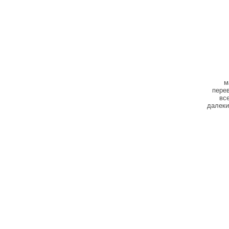
м
перев
вс
далеки