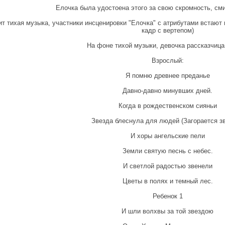
Елочка была удостоена этого за свою скромность, сми
ит тихая музыка, участники инсценировки "Елочка" с атрибутами встают 
кадр с вертепом)
На фоне тихой музыки, девочка рассказчица
Взрослый:
Я помню древнее преданье
Давно-давно минувших дней.
Когда в рождественском сияньи
Звезда блеснула для людей (Загорается зв
И хоры ангельские пели
Земли святую песнь с небес.
И светлой радостью звенели
Цветы в полях и темный лес.
Ребенок 1
И шли волхвы за той звездою