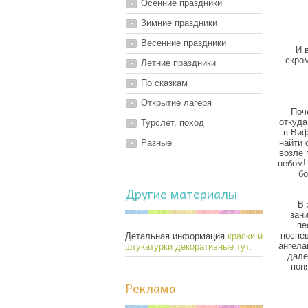
Осенние праздники
Зимние праздники
Весенние праздники
И 
скро
Летние праздники
По сказкам
Открытие лагеря
Поч
откуда
Турслет, поход
в Виф
Разные
найти 
возле 
небом!
бо
Другие материалы
В 
зан
пе
поспеш
Детальная информация
краски и
ангела
штукатурки декоративные тут
.
дале
пон
Реклама