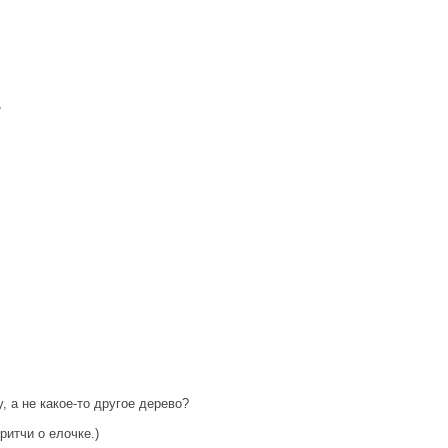
,
 а не какое-то другое дерево?
ритчи о елочке.)