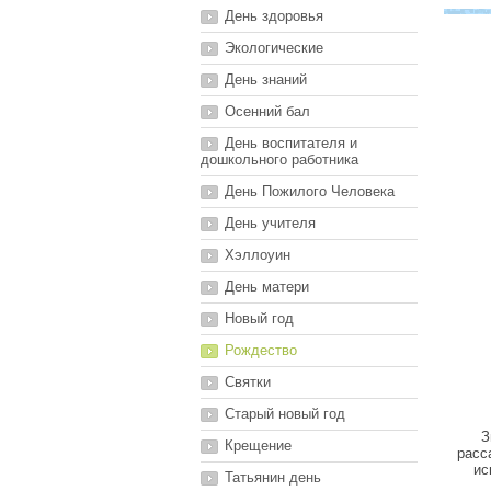
День здоровья
Экологические
День знаний
Осенний бал
День воспитателя и
дошкольного работника
День Пожилого Человека
День учителя
Хэллоуин
День матери
Новый год
Рождество
Святки
Старый новый год
З
Крещение
расс
ис
Татьянин день