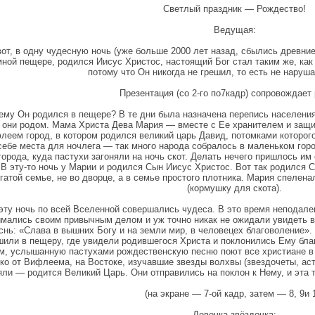
Светлый праздник — Рождество!
Ведущая:
вот, в одну чудесную ночь (уже больше 2000 лет назад, сбылись древни
мной пещере, родился Иисус Христос, настоящий Бог стал таким же, как
потому что Он никогда не грешил, то есть не нару
Презентация (со 2-го по7кадр) сопровождает 
ему Он родился в пещере? В те дни была назначена перепись населения,
 они родом. Мама Христа Дева Мария — вместе с Ее хранителем и защ
леем город, в котором родился великий царь Давид, потомками которого
себе места для ночлега — так много народа собралось в маленьком гор
города, куда пастухи загоняли на ночь скот. Делать нечего пришлось им
 В эту-то ночь у Марии и родился Сын Иисус Христос. Вот так родился 
гатой семье, не во дворце, а в семье простого плотника. Мария спелен
(кормушку для скота).
эту ночь по всей Вселенной совершались чудеса. В это время неподале
имались своим привычным делом и уж точно никак не ожидали увидеть в
снь: «Слава в вышних Богу и на земли мир, в человецех благоволение».
или в пещеру, где увидели родившегося Христа и поклонились Ему благ
м, услышанную пастухами рождественскую песню поют все христиане в 
ко от Вифлеема, на Востоке, изучавшие звезды волхвы (звездочеты, аст
яли — родится Великий Царь. Они отправились на поклон к Нему, и эта 
(на экране — 7-ой кадр, затем — 8, 9и 
Девочка-звёздочка: