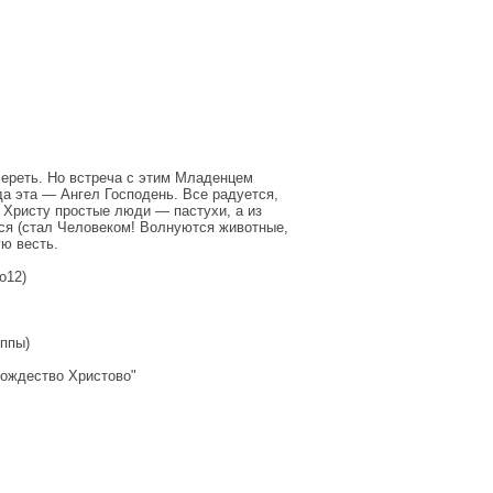
мереть. Но встреча с этим Младенцем
да эта — Ангел Господень. Все радуется,
 Христу простые люди — пастухи, а из
ся (стал Человеком! Волнуются животные,
ю весть.
о12)
уппы)
Рождество Христово"