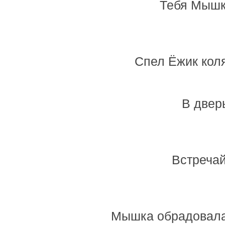
Тебя Мышк
Спел Ёжик коля
В двер
Встречай
Мышка обрадовалас