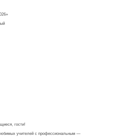
026»
ный
щиеся, гости!
 любимых учителей с профессиональным —