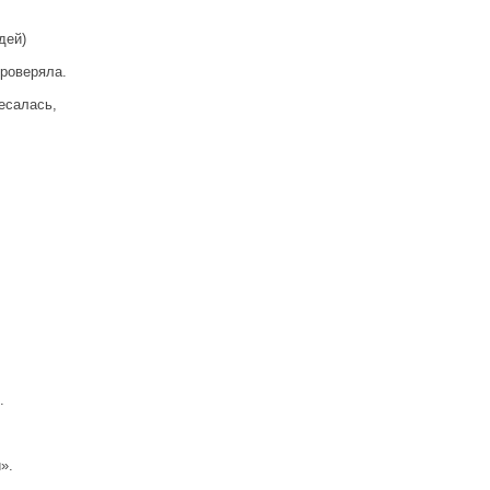
дей)
проверяла.
есалась,
.
».