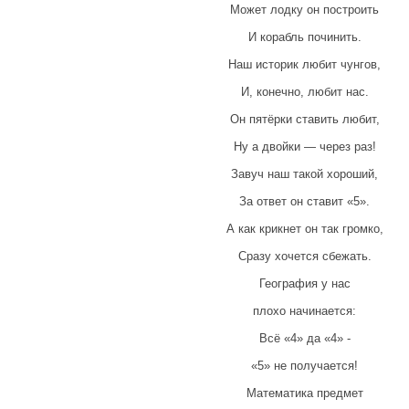
Может лодку он построить
И корабль починить.
Наш историк любит чунгов,
И, конечно, любит нас.
Он пятёрки ставить любит,
Ну а двойки — через раз!
Завуч наш такой хороший,
За ответ он ставит «5».
А как крикнет он так громко,
Сразу хочется сбежать.
География у нас
плохо начинается:
Всё «4» да «4» -
«5» не получается!
Математика предмет