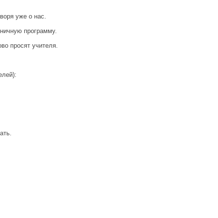
воря уже о нас.
дничную программу.
ово просят учителя.
елей):
ать.