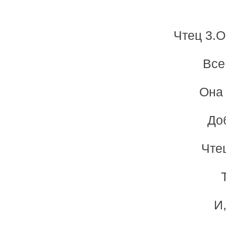
Чтец 3.О
Все
Она 
До
Чте
И