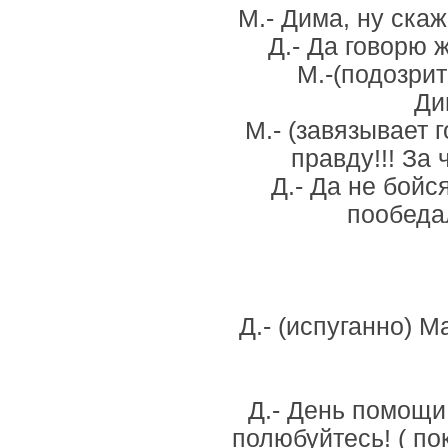
М.- Дима, ну скаж
Д.- Да говорю 
М.-(подозрит
Ди
М.- (завязывает 
правду!!! За
Д.- Да не бойс
пообедал
Д.- (испуганно) М
Д.- День помощи
полюбуйтесь! ( по