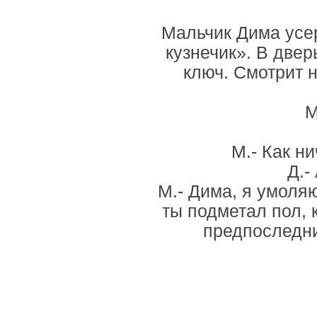
Мальчик Дима усер
кузнечик». В двер
ключ. Смотрит н
М
М.- Как н
Д.-
М.- Дима, я умоля
ты подметал пол, 
предпоследний