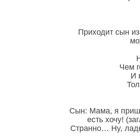
Приходит сын из
мо
Чем г
И 
Тол
Сын: Мама, я приш
есть хочу! (з
Странно… Ну, ладно