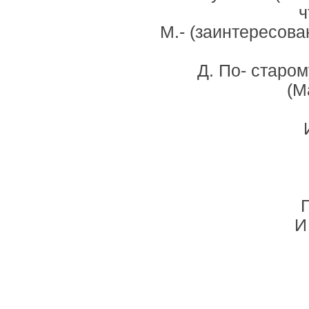
ч
М.- (заинтересова
Д. По- старом
(М
И