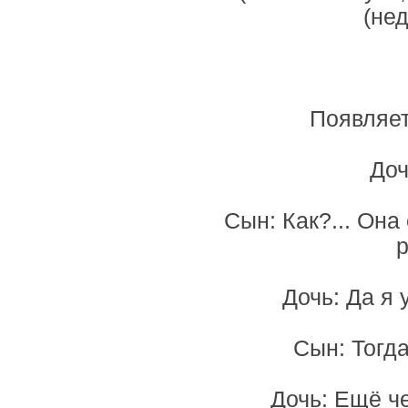
(не
Появляет
Доч
Сын: Как?... Она
р
Дочь: Да я 
Сын: Тогд
Дочь: Ещё ч