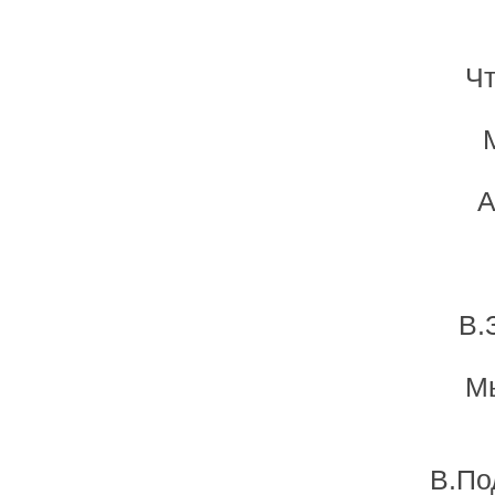
Чт
А
В.
М
В.По