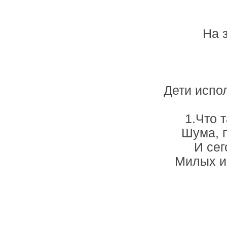
На 
Дети испо
1.Что 
Шума, п
И сег
Милых и