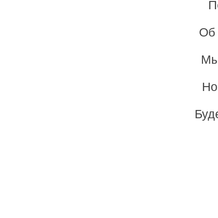
П
Об
Мы
Но
Буд