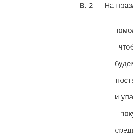
В. 2 — На пра
помол
чтоб
буде
пост
и упа
пок
сред