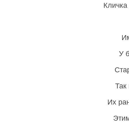
Кличка
Им
У 
Ста
Так
Их ра
Этим