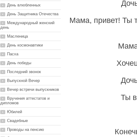
Дочь
День влюбленных
День Защитника Отечества
Мама, привет! Ты т
Международный женский
день
Масленица
Мама
День космонавтики
Пасха
Хочеш
День победы
Последний звонок
Дочь
Выпускной Вечер
Вечер встречи выпускников
Ты в
Вручения аттестатов и
дипломов
Юбилей
Свадебные
Проводы на пенсию
Конеч