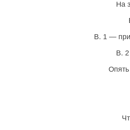
На 
В. 1 — пр
В. 
Опять 
Чт