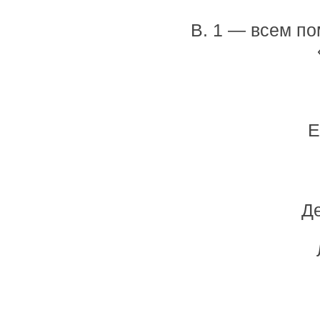
В. 1 — всем п
Е
Де