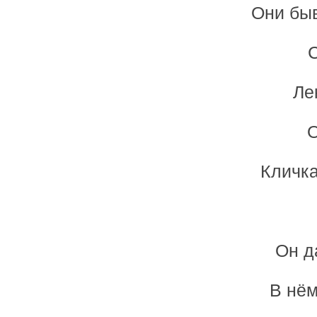
Они быв
С
Ле
О
Кличка
Он д
В нём