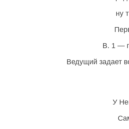
ну 
Перв
В. 1 — 
Ведущий задает во
У Не
Са