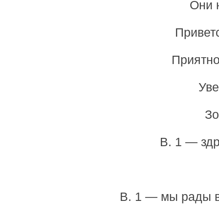
Они 
Приветс
Приятно
Уве
Зо
В. 1 — зд
В. 1 — мы рады в