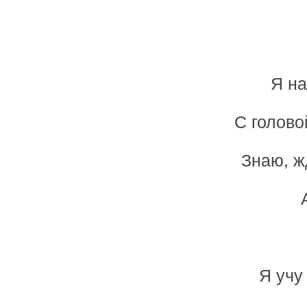
Я на
С голово
Знаю, жд
Я учу