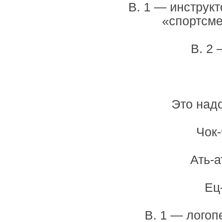
В. 1 — инструкт
«спортсме
В. 2 
Это надо
Чок-
Ать-а
Ец
В. 1 — логоп