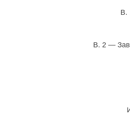
В.
В. 2 — За