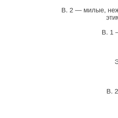
В. 2 — милые, не
эти
В. 1
Э
В. 