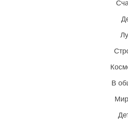
Сча
Д
Лу
Стр
Косм
В об
Мир
Де