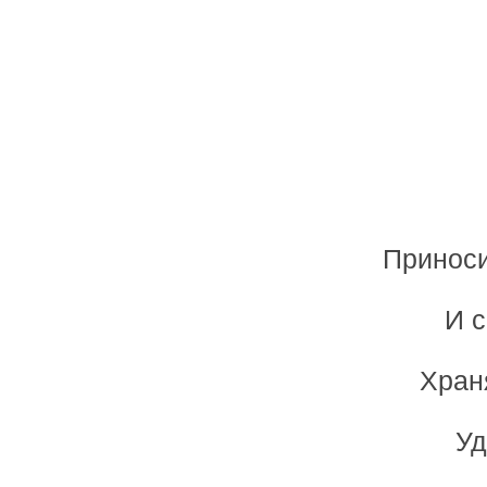
Приноси
И с
Хран
Уд