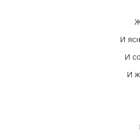
Ж
И ясн
И с
И ж