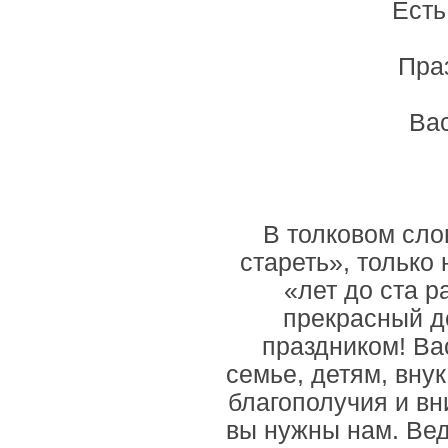
Есть
Праз
Вас
В толковом сл
стареть», только
«лет до ста р
прекрасный д
праздником! Ва
семье, детям, вну
благополучия и вн
вы нужны нам. Вед