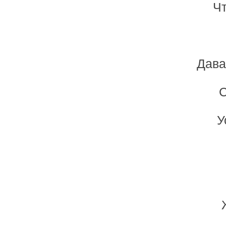
Чт
Дава
С
У