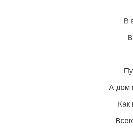
В 
В
Пу
А дом 
Как 
Всег