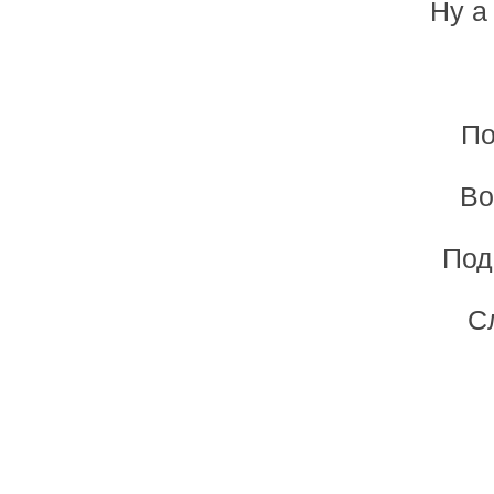
Ну а
По
Во
Под
С