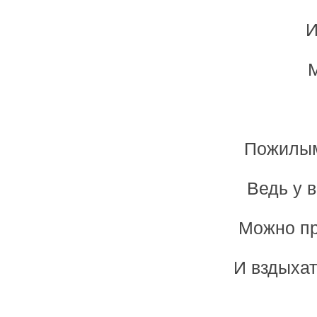
И
М
Пожилым 
Ведь у 
Можно пр
И вздыхат