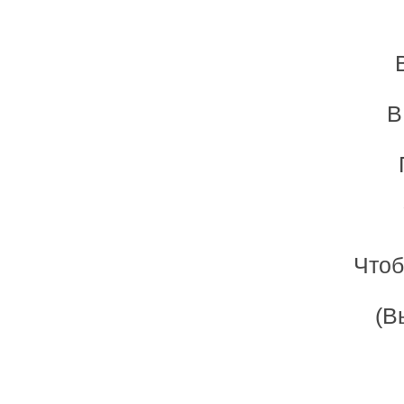
В
Чтоб
(В