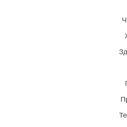
Ч
Зд
П
Те