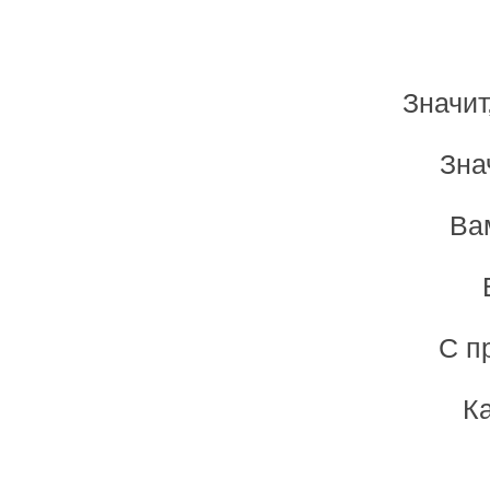
Значит
Зна
Ва
С п
Ка