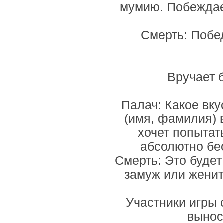
мумию. Побеждает
Смерть: Побе
Вручает 
Палач: Какое вк
(имя, фамилия) 
хочет попытат
абсолютно бе
Смерть: Это будет 
замуж или женит
Участники игры 
вынося