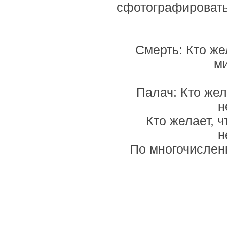
сфотографировать
Смерть: Кто ж
ми
Палач: Кто жел
н
Кто желает, 
н
По многочислен