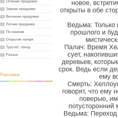
Осенние праздники
новое, встрети
открыты в обе сто
Зимние праздники
Весенние праздники
Ведьма: Только 
Летние праздники
прошлого и бу
По сказкам
мистически
Открытие лагеря
Палач: Время Хел
Турслет, поход
сует, накопивши
Разные
деревьев, которы
срок. Ведь если де
Реклама
ему в
Смерть: Хеллоуи
говорят, что ему 
поверью, им
потусторонний 
Ведьма: Переход 