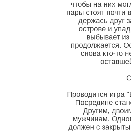
чтобы на них мог
пары стоят почти в
держась друг з
острове и упаде
выбывает из 
продолжается. Ос
снова кто-то 
оставшей
О
Проводится игра "
Посредине стано
Другим, двоим
мужчинам. Одном
должен с закрыты