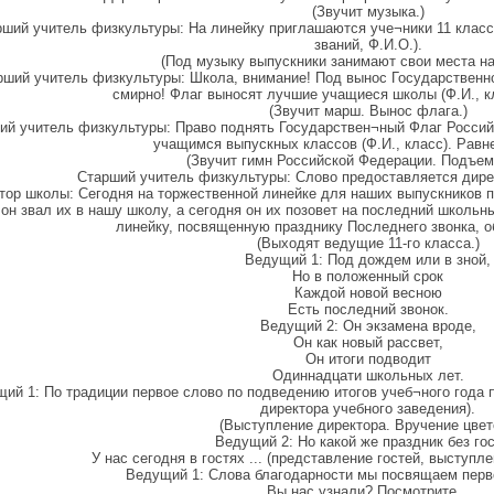
(Звучит музыка.)
ший учитель физкультуры: На линейку приглашаются уче¬ники 11 класс
званий, Ф.И.О.).
(Под музыку выпускники занимают свои места на
рший учитель физкультуры: Школа, внимание! Под вынос Государственн
смирно! Флаг выносят лучшие учащиеся школы (Ф.И., кл
(Звучит марш. Вынос флага.)
ий учитель физкультуры: Право поднять Государствен¬ный Флаг Росси
учащимся выпускных классов (Ф.И., класс). Равн
(Звучит гимн Российской Федерации. Подъем
Старший учитель физкультуры: Слово предоставляется дирек
тор школы: Сегодня на торжественной линейке для наших выпускников 
 он звал их в нашу школу, а сегодня он их позовет на последний школ
линейку, посвященную празднику Последнего звонка, о
(Выходят ведущие 11-го класса.)
Ведущий 1: Под дождем или в зной,
Но в положенный срок
Каждой новой весною
Есть последний звонок.
Ведущий 2: Он экзамена вроде,
Он как новый рассвет,
Он итоги подводит
Одиннадцати школьных лет.
ий 1: По традиции первое слово по подведению итогов учеб¬ного года п
директора учебного заведения).
(Выступление директора. Вручение цвет
Ведущий 2: Но какой же праздник без гос
У нас сегодня в гостях ... (представление гостей, выступле
Ведущий 1: Слова благодарности мы посвящаем перв
Вы нас узнали? Посмотрите...