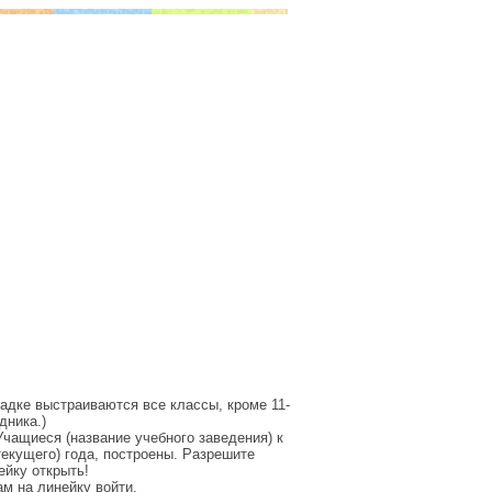
щадке выстраиваются все классы, кроме 11-
дника.)
чащиеся (название учебного заведения) к
екущего) года, построены. Разрешите
ейку открыть!
м на линейку войти.