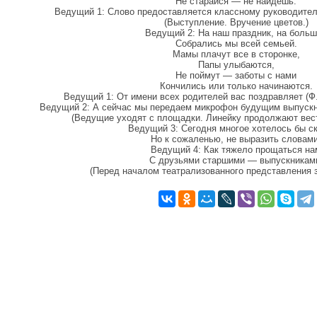
Не старайся — не найдешь.
Ведущий 1: Слово предоставляется классному руководителю
(Выступление. Вручение цветов.)
Ведущий 2: На наш праздник, на боль
Собрались мы всей семьей.
Мамы плачут все в сторонке,
Папы улыбаются,
Не поймут — заботы с нами
Кончились или только начинаются.
Ведущий 1: От имени всех родителей вас поздравляет (Ф.
Ведущий 2: А сейчас мы передаем микрофон будущим выпускни
(Ведущие уходят с площадки. Линейку продолжают вес
Ведущий 3: Сегодня многое хотелось бы ск
Но к сожаленью, не выразить словами
Ведущий 4: Как тяжело прощаться на
С друзьями старшими — выпускникам
(Перед началом театрализованного представления з