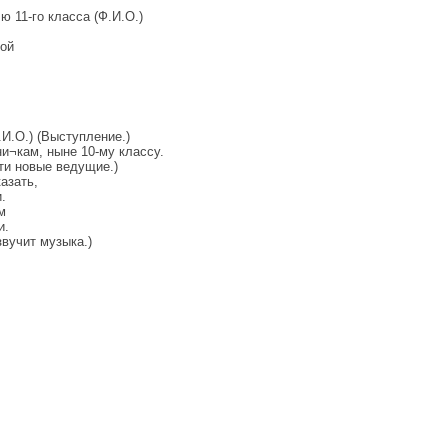
 11-го класса (Ф.И.О.)
шой
И.О.) (Выступление.)
¬кам, ныне 10-му классу.
ти новые ведущие.)
азать,
.
м
и.
вучит музыка.)