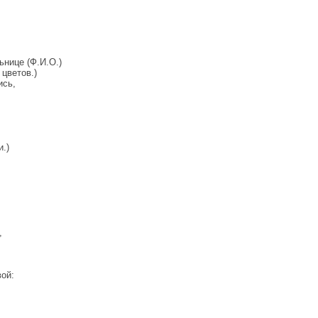
нице (Ф.И.О.)
цветов.)
ись,
.)
,
вой: