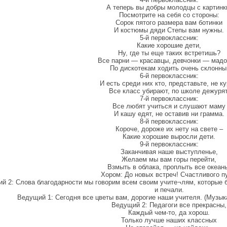
А теперь вы добры молодцы с картинк
Посмотрите на себя со стороны:
Сорок пятого размера вам ботинки
И костюмы дяди Степы вам нужны.
5-й первоклассник:
Какие хорошие дети,
Ну, где ты еще таких встретишь?
Все парни — красавцы, девчонки — мадо
По дискотекам ходить очень склонны
6-й первоклассник:
И есть среди них кто, представьте, не ку
Все класс убирают, по школе дежурят
7-й первоклассник:
Все любят учиться и слушают маму
И кашу едят, не оставив ни грамма.
8-й первоклассник:
Короче, дороже их нету на свете –
Какие хорошие выросли дети.
9-й первоклассник:
Заканчивая наше выступленье,
Желаем мы вам горы перейти,
Взмыть в облака, проплыть все океан
Хором: До новых встреч! Счастливого п
й 2: Слова благодарности мы говорим всем своим учите¬лям, которые 
и печали.
Ведущий 1: Сегодня все цветы вам, дорогие наши учителя. (Музык
Ведущий 2: Педагоги все прекрасны,
Каждый чем-то, да хорош.
Только лучше наших классных