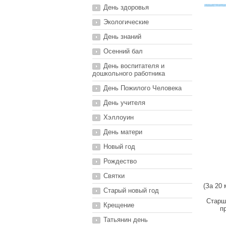
День здоровья
Экологические
День знаний
Осенний бал
День воспитателя и
дошкольного работника
День Пожилого Человека
День учителя
Хэллоуин
День матери
Новый год
Рождество
Святки
(За 20
Старый новый год
Старш
Крещение
п
Татьянин день