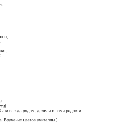
и.
нны,
.
рит,
.
ы!
ути!
были всегда рядом, делили с нами радости
а. Вручение цветов учителям.)