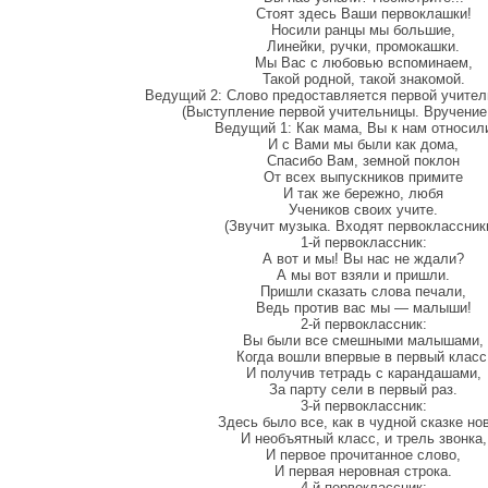
Стоят здесь Ваши первоклашки!
Носили ранцы мы большие,
Линейки, ручки, промокашки.
Мы Вас с любовью вспоминаем,
Такой родной, такой знакомой.
Ведущий 2: Слово предоставляется первой учитель
(Выступление первой учительницы. Вручение 
Ведущий 1: Как мама, Вы к нам относил
И с Вами мы были как дома,
Спасибо Вам, земной поклон
От всех выпускников примите
И так же бережно, любя
Учеников своих учите.
(Звучит музыка. Входят первоклассники
1-й первоклассник:
А вот и мы! Вы нас не ждали?
А мы вот взяли и пришли.
Пришли сказать слова печали,
Ведь против вас мы — малыши!
2-й первоклассник:
Вы были все смешными малышами,
Когда вошли впервые в первый класс
И получив тетрадь с карандашами,
За парту сели в первый раз.
3-й первоклассник:
Здесь было все, как в чудной сказке но
И необъятный класс, и трель звонка,
И первое прочитанное слово,
И первая неровная строка.
4-й первоклассник: