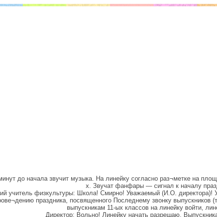
 минут до начала звучит музыка. На линейку согласно раз¬метке на пло
х. Звучат фанфары — сигнал к началу праз
ий учитель физкультуры: Школа! Смирно! Уважаемый (И.О. директора)! У
рове¬дению праздника, посвященного Последнему звонку выпускников (т
выпускникам 11-ых классов на линейку войти, лин
Директор: Вольно! Линейку начать разрешаю. Выпускника