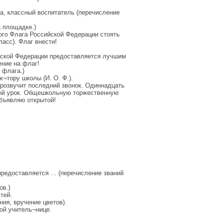
а, классный воспитатель (перечисление
 площадке.)
ого Флага Российской Федерации стоять
асс). Флаг внести!
йской Федерации предоставляется лучшим
ение на флаг!
 флага.)
¬тору школы (И. О. Ф.).
прозвучит последний звонок. Одиннадцать
ьный урок. Общешкольную торжественную
бъявляю открытой!
редоставляется ... (перечисление званий
ов.)
тей.
ния, вручение цветов).
ой учитель¬нице.