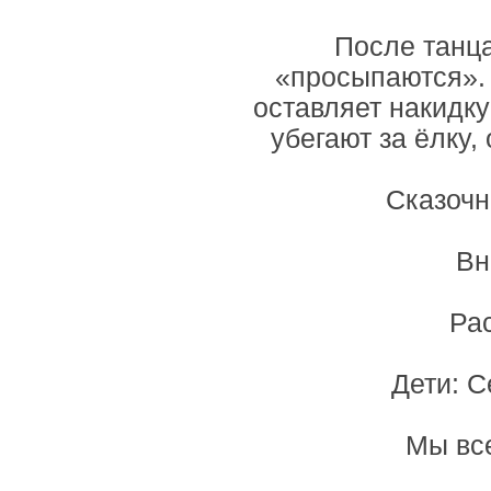
После танца
«просыпаются». 
оставляет накидку
убегают за ёлку,
Сказочн
Вн
Рас
Дети: С
Мы все