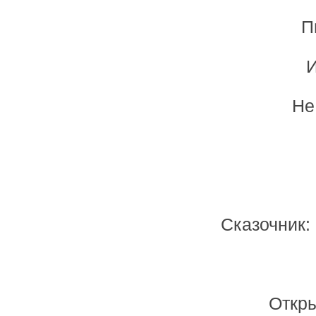
П
И
Не
Сказочник:
Откры