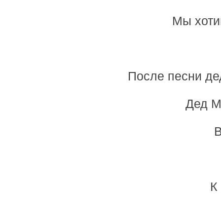
Мы хоти
После песни де
Дед М
В
К