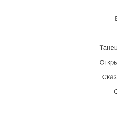
Тане
Откры
Сказ