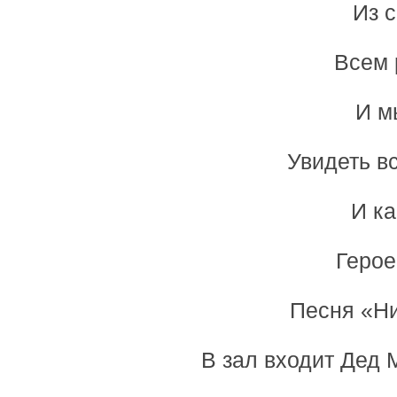
Из 
Всем 
И м
Увидеть вс
И ка
Герое
Песня «Ни
В зал входит Дед 