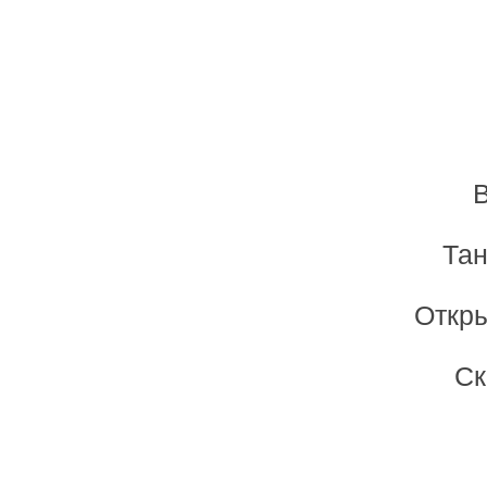
В
Тан
Откры
Ск