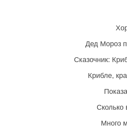
Хор
Дед Мороз п
Сказочник: Криб
Крибле, кр
Показа
Сколько 
Много м