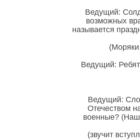
Ведущий: Солд
возможных вра
называется праздн
(Моряки,
Ведущий: Ребята
Ведущий: Слов
Отечеством н
военные? (Нашу
(звучит вступ