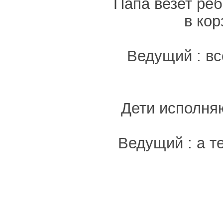
Папа везет реб
в кор
Ведущий : вс
Дети исполня
Ведущий : а т