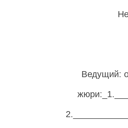
Не
Ведущий: о
жюри:_1.__
2.__________