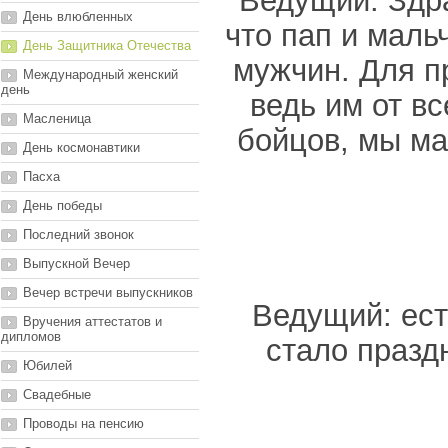
Ведущий: Здра
День влюбленных
что пап и маль
День Защитника Отечества
мужчин. Для п
Международный женский
день
ведь им от в
Масленица
бойцов, мы ма
День космонавтики
Пасха
День победы
Последний звонок
Выпускной Вечер
Вечер встречи выпускников
Ведущий: ест
Вручения аттестатов и
дипломов
стало празд
Юбилей
Свадебные
Проводы на пенсию