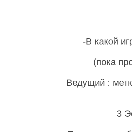
-В какой и
(пока пр
Ведущий : метк
3 Э