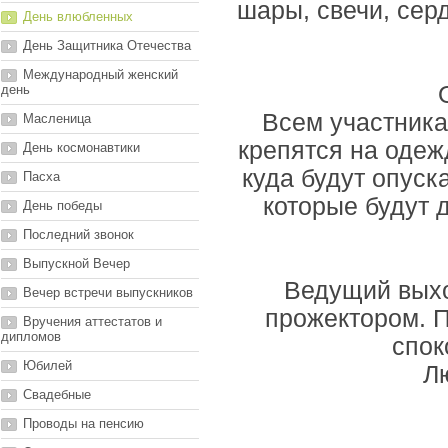
шары, свечи, сер
День влюбленных
День Защитника Отечества
Международный женский
день
Всем участника
Масленица
крепятся на одеж
День космонавтики
куда будут опуск
Пасха
которые будут 
День победы
Последний звонок
Выпускной Вечер
Ведущий выхо
Вечер встречи выпускников
прожектором. П
Вручения аттестатов и
дипломов
спок
Юбилей
Лю
Свадебные
Проводы на пенсию