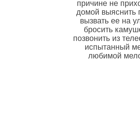
причине не прихо
домой выяснить 
вызвать ее на у
бросить камуше
позвонить из теле
испытанный ме
любимой мело