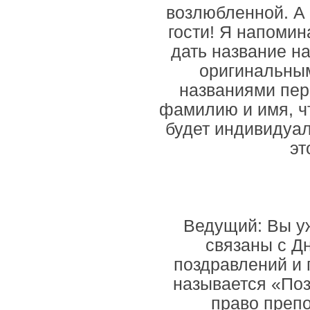
возлюбленной. А 
гости! Я напомин
дать название н
оригинальным
названиями пер
фамилию и имя, ч
будет индивидуа
эт
Ведущий: Вы уж
связаны с Д
поздравлений и
называется «Поз
право преп