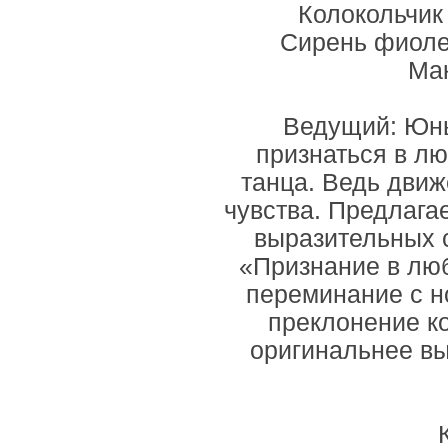
Колокольчик
Сирень фиоле
Мак
Ведущий: Юны
признаться в лю
танца. Ведь дви
чувства. Предлага
выразительных 
«Признание в люб
переминание с но
преклонение ко
оригинальнее вы