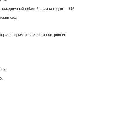
 праздничный юбилей! Нам сегодня — 65!
тский сад!
оторая поднимет нам всем настроение.
нек,
о.