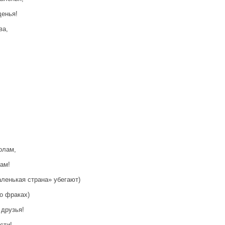
денья!
ва,
олам,
ам!
ленькая страна» убегают)
о фраках)
 друзья!
сти!