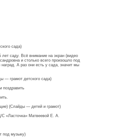
ского сада)
 лет саду. Всё внимание на экран (видео
сандровна и столько всего произошло под
 наград. А раз они есть у сада, значит мы
ы — грамот детского сада)
м поздравить
ить.
щие) (Слайды — детей и грамот)
/С «Ласточка» Матвеевой Е. А.
т под музыку)