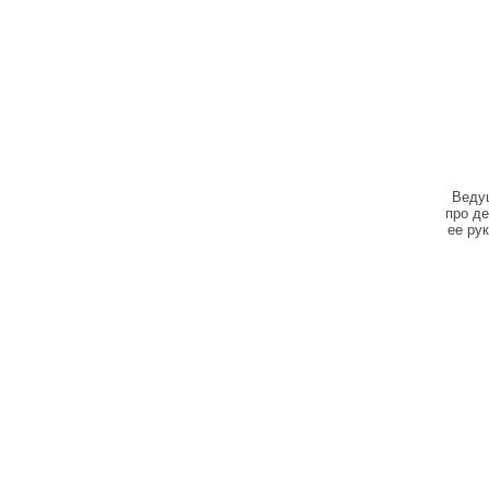
Ведущ
про д
ее ру