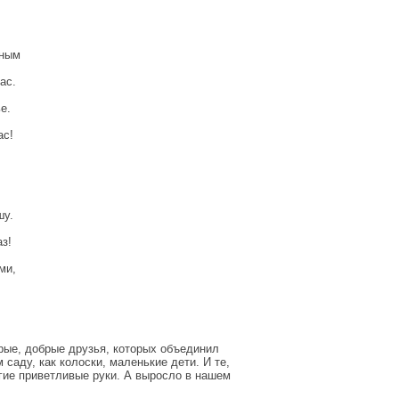
сным
ас.
е.
ас!
шу.
з!
ми,
арые, добрые друзья, которых объединил
саду, как колоски, маленькие дети. И те,
гие приветливые руки. А выросло в нашем