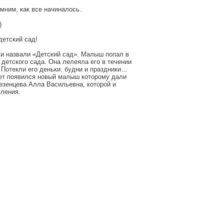
мним, как все начиналось.
)
детский сад!
 и назвали «Детский сад». Малыш попал в
детского сада. Она лелеяла его в течении
 Потекли его деньки: будни и праздники…
вет появился новый малыш которому дали
езенцева Алла Васильевна, которой и
вления.