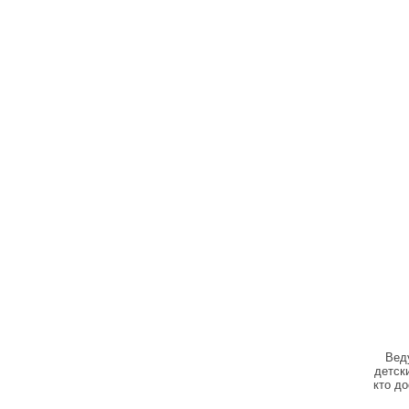
Веду
детск
кто д