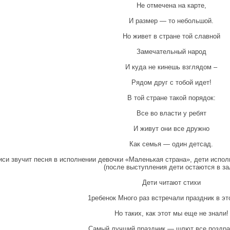
Не отмечена на карте,
И размер — то небольшой.
Но живет в стране той славной
Замечательный народ
И куда не кинешь взглядом –
Рядом друг с тобой идет!
В той стране такой порядок:
Все во власти у ребят
И живут они все дружно
Как семья — один детсад.
иси звучит песня в исполнении девочки «Маленькая страна», дети испол
(после выступления дети остаются в за
Дети читают стихи
1ребенок Много раз встречали праздник в эт
Но таких, как этот мы еще не знали!
Самый лучший праздник — шлют все поздра