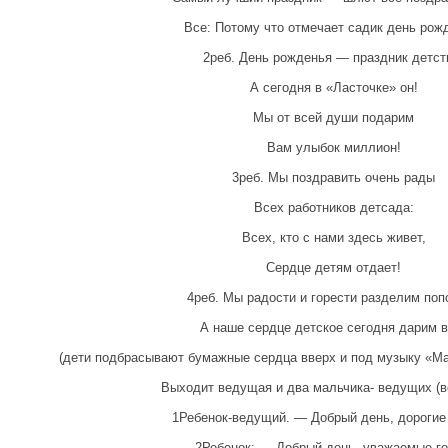
Все: Потому что отмечает садик день рож
2реб. День рожденья — праздник детст
А сегодня в «Ласточке» он!
Мы от всей души подарим
Вам улыбок миллион!
3реб. Мы поздравить очень рады
Всех работников детсада:
Всех, кто с нами здесь живет,
Сердце детям отдает!
4реб. Мы радости и горести разделим поп
А наше сердце детское сегодня дарим в
(дети подбрасывают бумажные сердца вверх и под музыку «Ма
Выходит ведущая и два мальчика- ведущих (в
1Ребенок-ведущий. — Добрый день, дорогие
2Ребенок: — Добрый день, уважаемые го