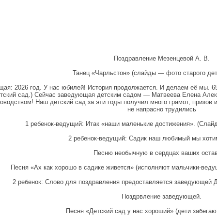
Поздравление Мезенцевой А. В.
Танец «Чарльстон» (слайды — фото старого дет
ая: 2026 год. У нас юбилей! История продолжается. И делаем её мы. 65
етский сад.) Сейчас заведующая детским садом — Матвеева Елена Алек
ководством! Наш детский сад за эти годы получил много грамот, призов и
не напрасно трудились
1 ребенок-ведущий: Итак «наши маленькие достижения». (Слайд
2 ребенок-ведущий: Садик наш любимый мы хоти
Песню необычную в сердцах ваших остав
Песня «Ах как хорошо в садике живется» (исполняют мальчики-веду
2 ребенок: Слово для поздравления предоставляется заведующей Д
Поздрвление заведующей.
Песня «Детский сад у нас хороший» (дети забегаю