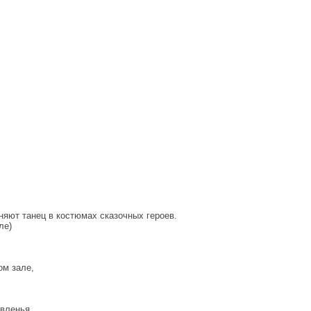
няют танец в костюмах сказочных героев.
ле)
ом зале,
вленья,