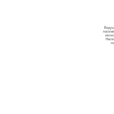
Ведущ
ласков
неско
Насел
л