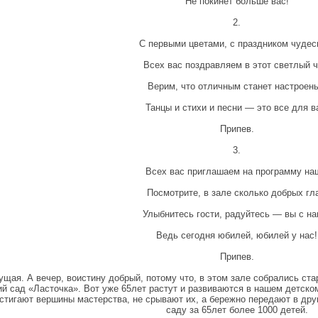
Не покинет больше вас!
2.
С первыми цветами, с праздником чуде
Всех вас поздравляем в этот светлый ч
Верим, что отличным станет настроень
Танцы и стихи и песни — это все для в
Припев.
3.
Всех вас приглашаем на программу на
Посмотрите, в зале сколько добрых гла
Улыбнитесь гости, радуйтесь — вы с на
Ведь сегодня юбилей, юбилей у нас!
Припев.
щая. А вечер, воистину добрый, потому что, в этом зале собрались ст
ий сад «Ласточка». Вот уже 65лет растут и развиваются в нашем детском 
остигают вершины мастерства, не срывают их, а бережно передают в дру
саду за 65лет более 1000 детей.