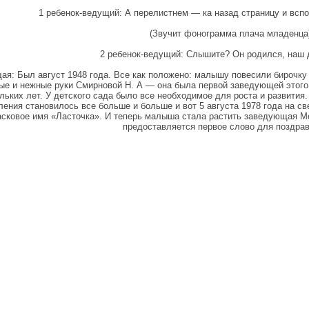
1 ребенок-ведущий: А перелистнем — ка назад страницу и вспо
(Звучит фонограмма плача младенца
2 ребенок-ведущий: Слышите? Он родился, наш 
ая: Был август 1948 года. Все как положено: малышу повесили бирочку
ые и нежные руки Смирновой Н. А — она была первой заведующей этого 
льких лет. У детского сада было все необходимое для роста и развития.
ения становилось все больше и больше и вот 5 августа 1978 года на с
асковое имя «Ласточка». И теперь малыша стала растить заведующая М
предоставляется первое слово для поздра