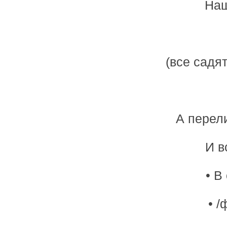
Наш
(все садя
А перели
И в
• В
• 