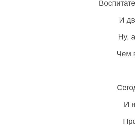
Воспитате
И дв
Ну, 
Чем 
Сего
И 
Пр