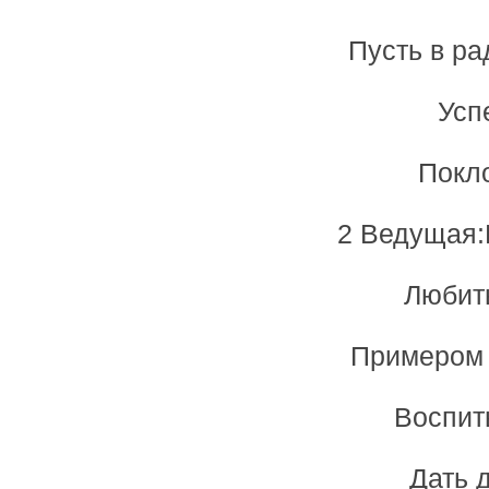
Пусть в ра
Усп
Покло
2 Ведущая:
Любить
Примером 
Воспиты
Дать 