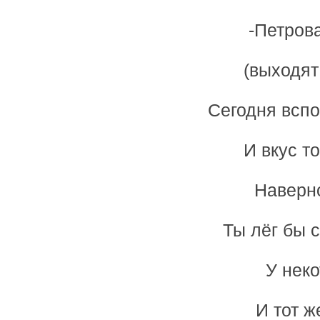
-Петров
(выходят
Сегодня вспо
И вкус т
Наверно
Ты лёг бы с
У неко
И тот ж