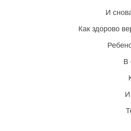
И снов
Как здорово ве
Ребено
В 
И
Т