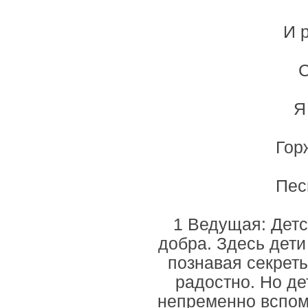
И 
С
Я
Гор
Пес
1 Ведущая: Детс
добра. Здесь дети
познавая секреты
радостно. Но де
непременно вспом