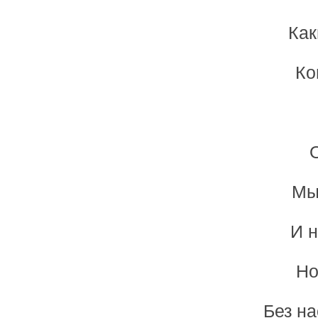
Как
Ко
Мы
И н
Но
Без н