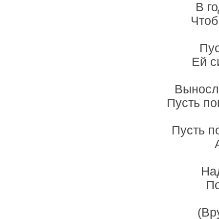
В г
Чтоб
Пус
Ей с
Выносли
Пусть по
Пусть п
На
По
(Вр