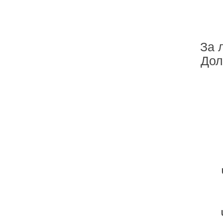
За 
Дол