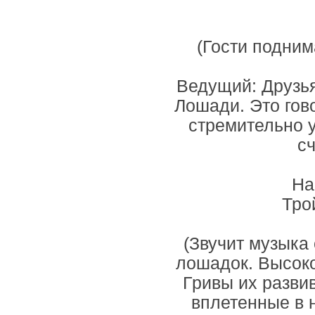
(Гости подним
Ведущий: Друзья
Лошади. Это гово
стремительно у
с
На
Тро
(Звучит музыка
лошадок. Высоко
Гривы их разви
вплетенные в 