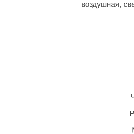
воздушная, све
Ч
Р