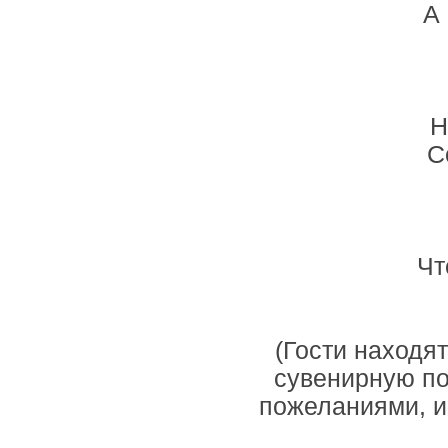
А 
Н
С
Чт
(Гости находя
сувенирную по
пожеланиями, и