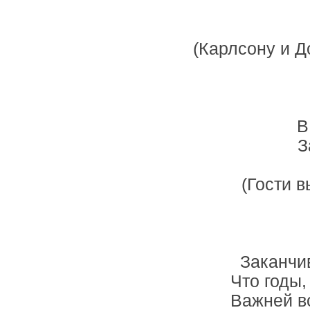
(Карлсону и 
В
З
(Гости 
Заканчив
Что годы,
Важней вс