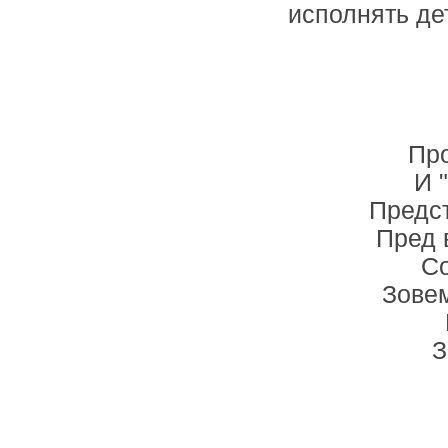
исполнять де
Пр
И 
Предст
Пред 
Со
Зовем
З