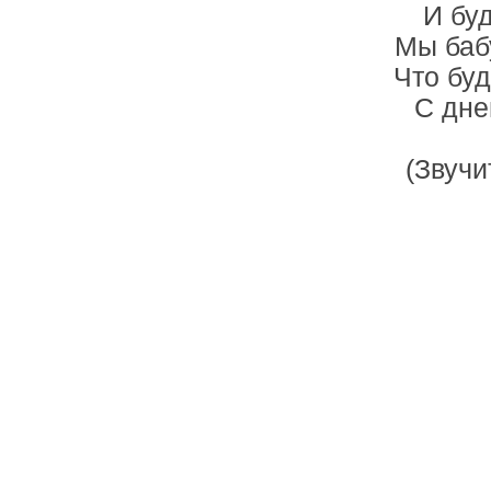
И буд
Мы баб
Что буд
С дне
(Звучи