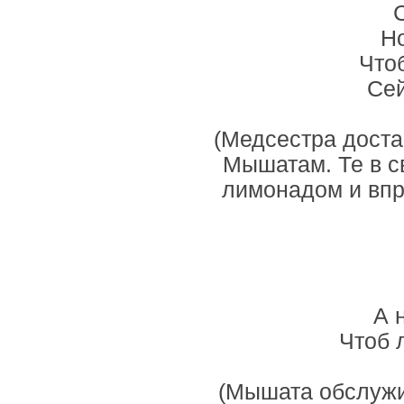
Но
Чтоб
Сей
(Медсестра доста
Мышатам. Те в с
лимонадом и впры
А 
Чтоб 
(Мышата обслужи