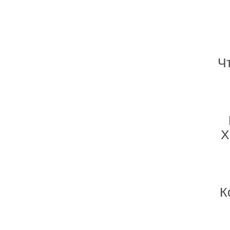
Ч
Х
К