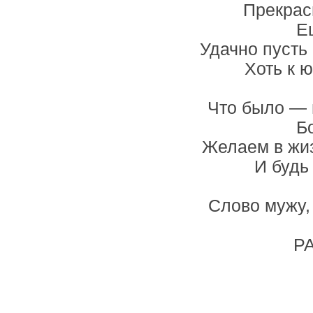
Прекрас
Е
Удачно пусть
Хоть к ю
Что было — н
Бо
Желаем в жиз
И будь
Слово мужу, 
Р