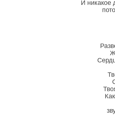
И никакое 
пот
Разв
Ж
Сердц
Тв
Тво
Как
зв