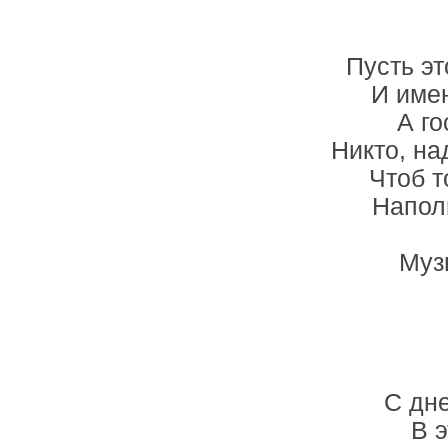
Пусть эт
И име
А го
Никто, на
Чтоб т
Напол
Муз
С дн
В э