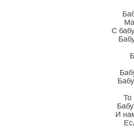
Баб
Ма
С баб
Бабу
Б
Баб
Бабу
То
Бабу
И на
Ес