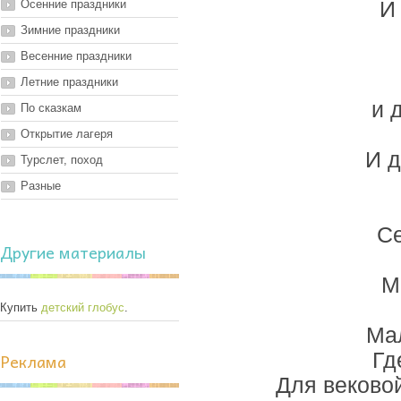
Осенние праздники
И
Зимние праздники
Весенние праздники
Летние праздники
и 
По сказкам
Открытие лагеря
И д
Турслет, поход
Разные
Се
Другие материалы
М
Купить
детский глобус
.
Мал
Реклама
Гд
Для вековой