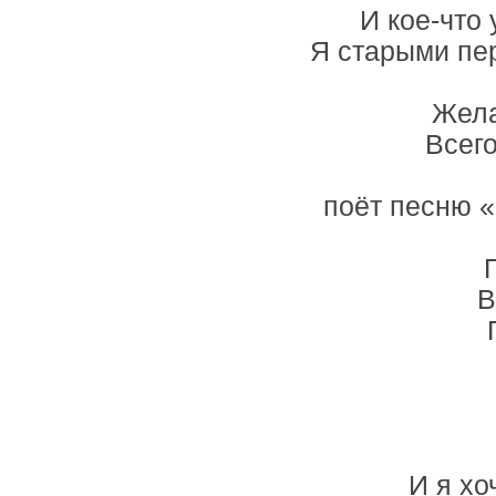
И кое-что 
Я старыми пе
Жела
Всего
поёт песню «
В
И я хо