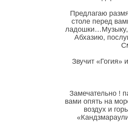
Предлагаю размят
столе перед вам
ладошки…Музыку, 
Абхазию, послуш
С
Звучит «Гогия» 
Замечательно ! п
вами опять на мор
воздух и го
«Кандзмараули