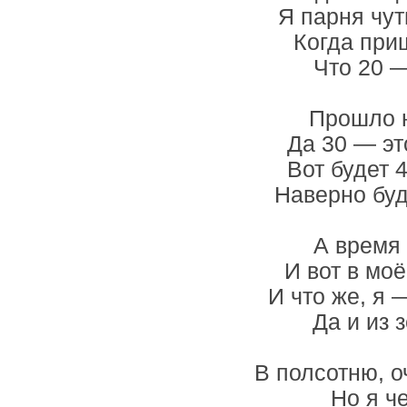
Я парня чут
Когда при
Что 20 —
Прошло н
Да 30 — эт
Вот будет 
Наверно буд
А время 
И вот в мо
И что же, я 
Да и из 
В полсотню, о
Но я ч