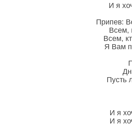
И я хо
Припев: В
Всем, 
Всем, к
Я Вам п
П
Дн
Пусть 
И я хо
И я хо