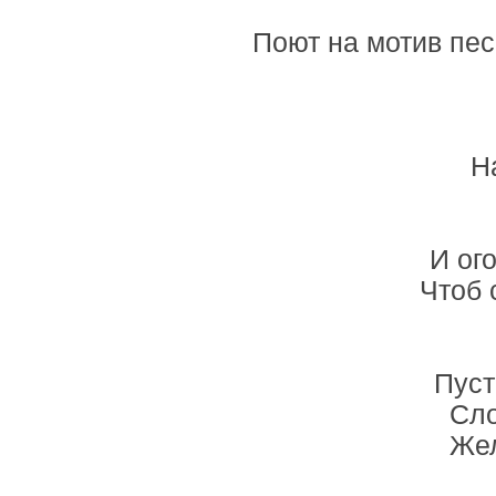
Поют на мотив п
Н
И ог
Чтоб 
Пуст
Сло
Жел