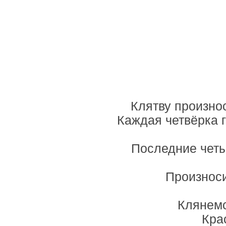
Клятву произнос
Каждая четвёрка г
Последние четы
Произно
Клянемс
Кра