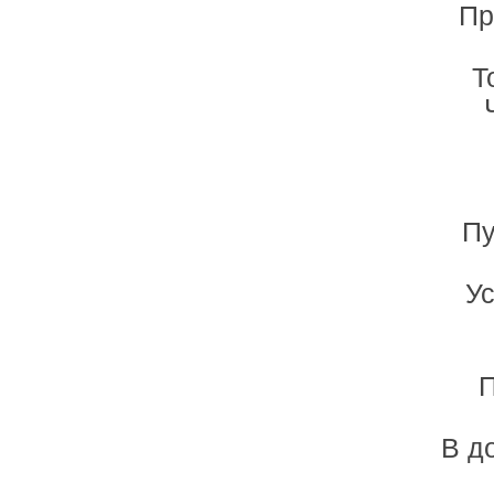
Пр
Т
Пу
Ус
П
В д