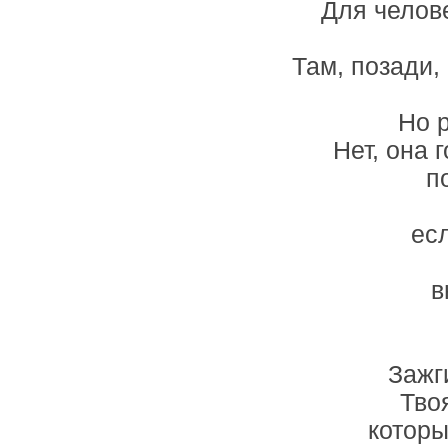
Для челов
Там, позади,
Но р
Нет, она 
п
есл
в
Зажг
Тво
которы