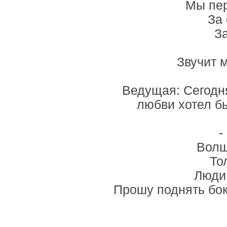
Мы пер
За 
З
Звучит 
Ведущая: Сегодня
любви хотел б
-
Волш
То
Люди
Прошу поднять бокал