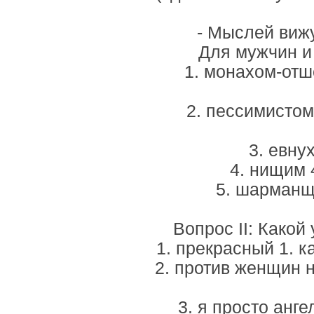
- Мыслей вижу
Для мужчин и
1. монахом-отш
2. пессимистом
3. евну
4. нищим 
5. шарманщи
Вопрос II: Какой
1. прекрасный 1. 
2. против женщин 
3. я просто анге