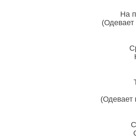
На п
(Одевает
С
(Одевает
С