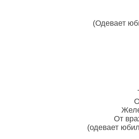
(Одевает юб
О
Желе
От вра
(одевает юби