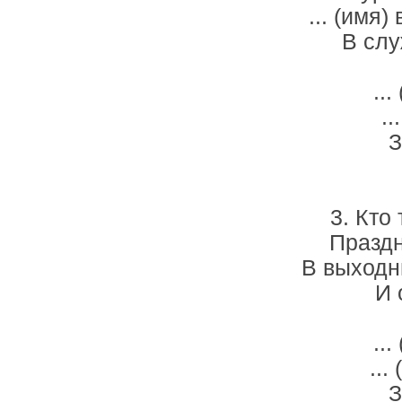
... (имя
В слу
..
..
З
3. Кто
Праздн
В выходны
И 
..
...
З