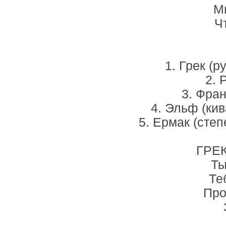
М
Ч
1. Грек (р
2. 
3. Фран
4. Эльф (кив
5. Ермак (степ
ГРЕК
Ты
Те
Про