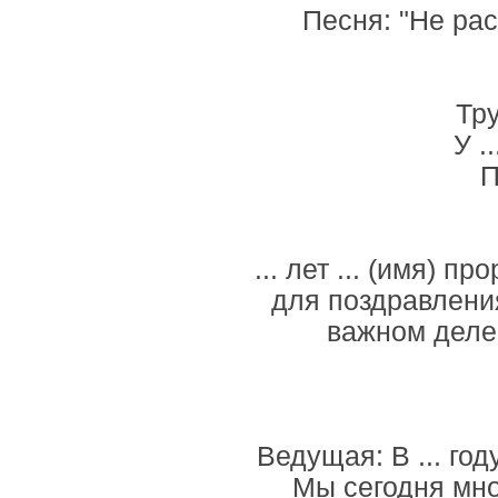
Песня: "Не ра
Тру
У .
П
... лет ... (имя) 
для поздравления
важном деле 
Ведущая: В ... год
Мы сегодня мно