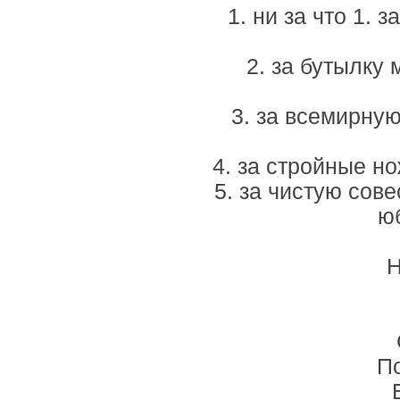
1. ни за что 1. з
2. за бутылку 
3. за всемирную
4. за стройные но
5. за чистую сове
ю
Н
По