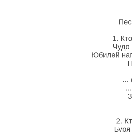
Пес
1. Кт
Чудо 
Юбилей нап
Н
..
..
З
2. К
Буря