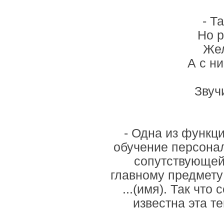
- Т
Но р
Жел
А с н
Звуч
- Одна из функци
обучение персонал
сопутствующей
главному предмету
...(имя). Так чт
известна эта те