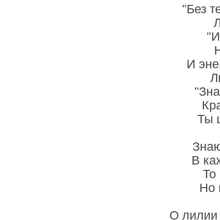
"Без т
Л
"И
И эне
Л
"Зна
Кр
Ты 
Знаю
В ка
То 
Но 
О лилии