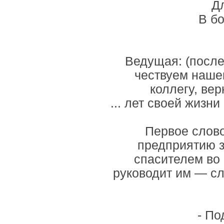
Дл
В б
Ведущая: (после
чествуем нашег
коллегу, ве
... лет своей жизни
Первое слово
предприятию з
спасителем во 
руководит им — сл
- По