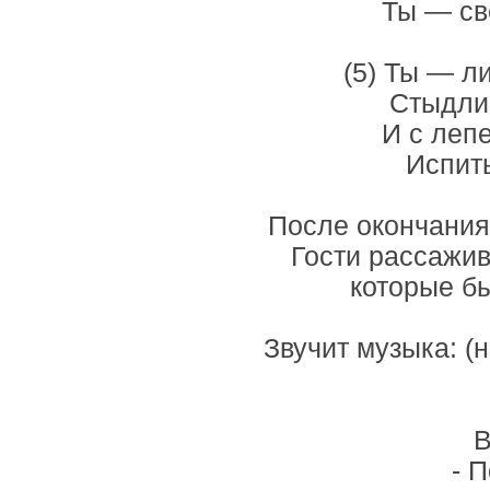
Ты — све
(5) Ты — л
Стыдлив
И с леп
Испить
После окончания 
Гости рассажив
которые б
Звучит музыка: (
В
- 