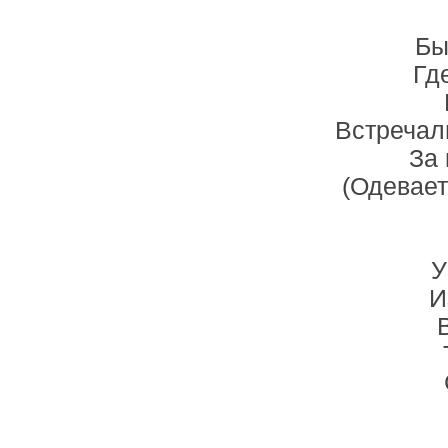
Бы
Гд
Встречал
За 
(Одевае
У
И