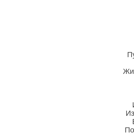
П
Жи
Из
По