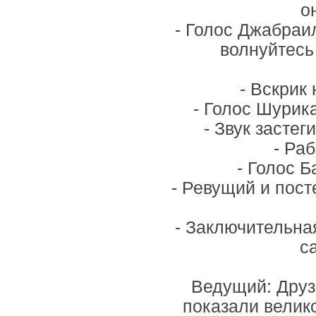
о
- Голос Джабраи
волнуйтесь
- Вскрик
- Голос Шурика
- Звук засте
- Ра
- Голос 
- Ревущий и пос
- Заключительна
с
Ведущий: Друз
показали велико