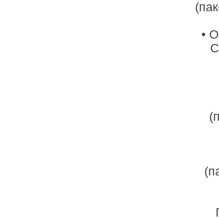
(пак
• 
С
(
(п