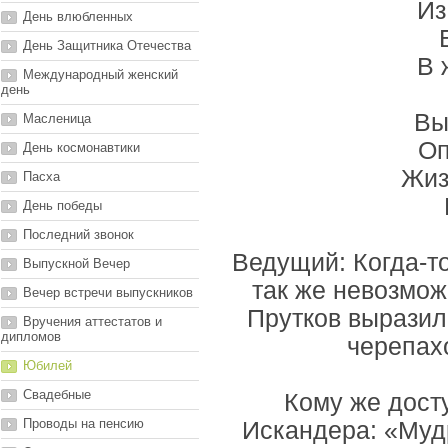
Из
День влюбленных
День Защитника Отечества
В 
Международный женский
день
Вы
Масленица
Оп
День космонавтики
Жиз
Пасха
День победы
Последний звонок
Ведущий: Когда-т
Выпускной Вечер
так же невозмож
Вечер встречи выпускников
Прутков выразил
Вручения аттестатов и
дипломов
черепахо
Юбилей
Свадебные
Кому же дост
Проводы на пенсию
Искандера: «Мудр