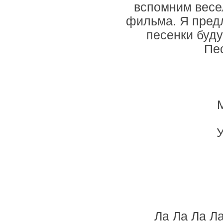
вспомним весе
фильма. Я предл
песенки буд
Пе
М
Лa Ла Ла Л